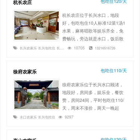
包吃住120/天
杭长农庄
杭长农庄位于长兴水口，地段
好，包吃包住10人标准12菜1汤1
水果，麻将唱歌等娱乐齐全，免
费畅玩，旁边就是水口，饭后散
步好去处，还有大唐贡茶院，唐
10705
长兴农家乐
长兴包吃住
长兴水口
13216516726
潮十二坊，都是不错的游玩景
区。吃的好，住的好，游玩方
便，长兴杭长农庄，不妨来体验
包吃住110/天
徐府农家乐
下包吃住。……
徐府农家乐位于长兴水口顾渚，
地段好，房间多，娱乐全，餐饮
赞，房间24间，平时包吃住110/
天，周末不涨价，两天一晚起
订。徐府农家乐娱乐 麻将、唱
9297
水口农家乐
长兴包吃住
歌、乒乓球等娱乐活动齐全，免
费畅玩！……
包吃住120/天