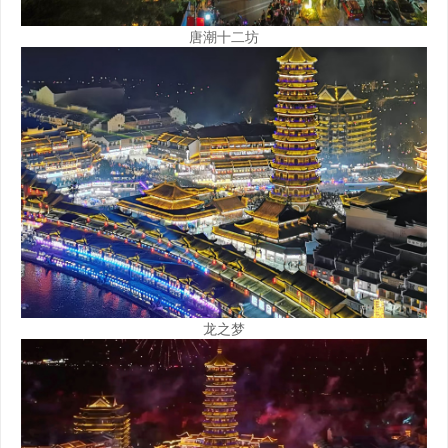
唐潮十二坊
龙之梦