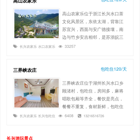
高山农家乐
高山农家乐位于浙江长兴水口茶
文化风景区，东依太湖，背靠江
苏宜兴，西面与安广德接壤，南
边与竹乡安吉相邻，是苏浙皖三
省交界处的重要景点之ー。水口
33257
长兴农家乐
水口农家乐
乡盛产唐代贡品紫笋茶，并拥有
上等的泡茶金沙泉，是中华茶文
化的发祥地之一。 农家乐环境 农
包吃住120/天
三界峡农庄
家乐环境清幽，交通便利，这里
三界峡农庄位于湖州长兴水口乡
有漫山遍野的碧绿翠竹，满满的
顾渚村，包吃住，房间多，麻将
负氧离子;这里有茶山和晨烟，生
唱歌包厢等齐全，餐饮是亮点，
活傭懒，时光缓慢而柔软;这
餐餐不重复，食材新鲜，包吃住
里……
周末不涨价，不收空调费！自带
6408
长兴农家乐
长兴包吃住
13216516726
有电梯，上下楼便捷。长兴三界
峡农庄周边景区有：大唐贡茶
院、水口顾渚水库、唐潮十二
长兴游玩景点