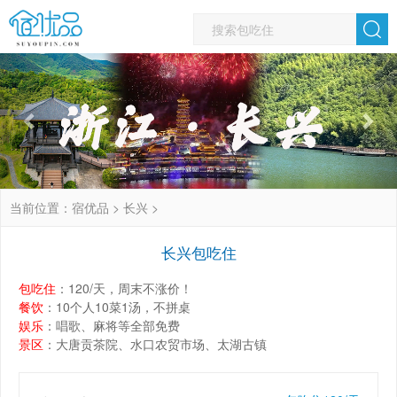
Previous
Nex
当前位置：
宿优品
>
长兴
>
长兴包吃住
包吃住
：120/天，周末不涨价！
餐饮
：10个人10菜1汤，不拼桌
娱乐
：唱歌、麻将等全部免费
景区
：大唐贡茶院、水口农贸市场、太湖古镇