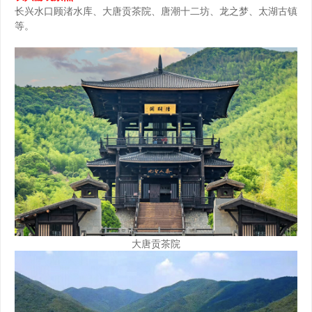
长兴水口顾渚水库、大唐贡茶院、唐潮十二坊、龙之梦、太湖古镇
坊。江浙沪周边游，包吃住不错
等。
的选择！……
大唐贡茶院