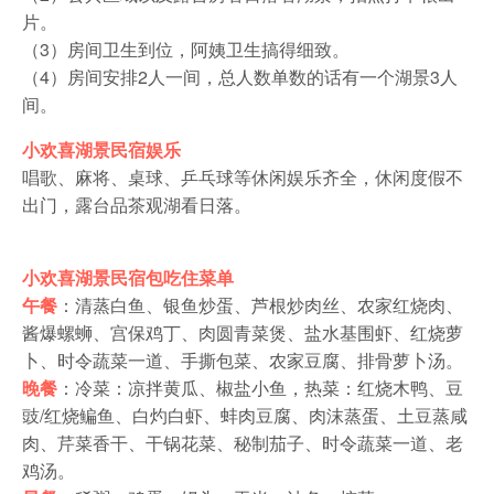
片。
（3）房间卫生到位，阿姨卫生搞得细致。
（4）房间安排2人一间，总人数单数的话有一个湖景3人
间。
小欢喜湖景民宿娱乐
唱歌、麻将、桌球、乒乓球等休闲娱乐齐全，休闲度假不
出门，露台品茶观湖看日落。
小欢喜湖景民宿包吃住菜单
午餐
：清蒸白鱼、银鱼炒蛋、芦根炒肉丝、农家红烧肉、
酱爆螺蛳、宫保鸡丁、肉圆青菜煲、盐水基围虾、红烧萝
卜、时令蔬菜一道、手撕包菜、农家豆腐、排骨萝卜汤。
晚餐
：冷菜：凉拌黄瓜、椒盐小鱼，热菜：红烧木鸭、豆
豉/红烧鳊鱼、白灼白虾、蚌肉豆腐、肉沫蒸蛋、土豆蒸咸
肉、芹菜香干、干锅花菜、秘制茄子、时令蔬菜一道、老
鸡汤。