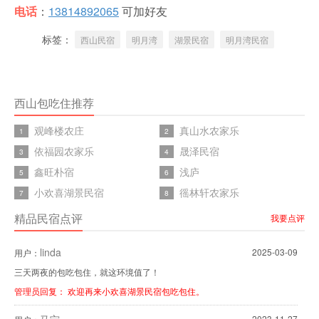
电话
：
13814892065
可加好友
标签：
西山民宿
明月湾
湖景民宿
明月湾民宿
西山包吃住推荐
观峰楼农庄
真山水农家乐
1
2
依福园农家乐
晟泽民宿
3
4
鑫旺朴宿
浅庐
5
6
小欢喜湖景民宿
徭林轩农家乐
7
8
精品民宿点评
我要点评
linda
2025-03-09
用户：
三天两夜的包吃包住，就这环境值了！
管理员回复： 欢迎再来小欢喜湖景民宿包吃包住。
2023-11-27