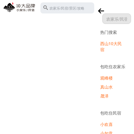
农家乐/民宿/景区/攻略
热门搜索
苏州西山
西山10大民
宿
包吃住农家乐
观峰楼
真山水
晟泽
包吃住民宿
小欢喜
小如意