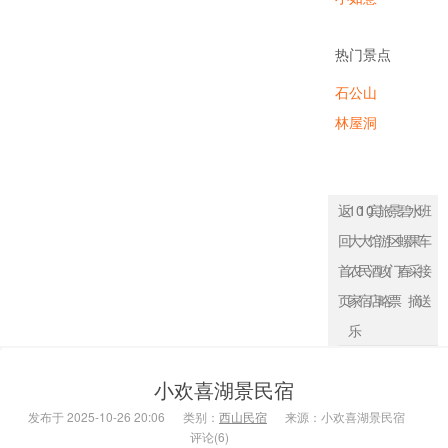
农家乐
热门景点
石公山
林屋洞
返
10
10
宾
旅
景
碧
水
班
回
大
大
馆
游
区
螺
果
车
首
农
民
酒
攻
门
春
采
接
页
家
宿
店
略
票
摘
送
乐
小欢喜湖景民宿
发布于 2025-10-26 20:06
类别：
西山民宿
来源：小欢喜湖景民宿
评论(6)