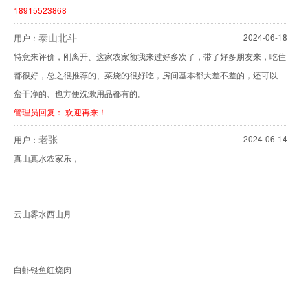
18915523868
泰山北斗
2024-06-18
用户：
特意来评价，刚离开、这家农家额我来过好多次了，带了好多朋友来，吃住
都很好，总之很推荐的、菜烧的很好吃，房间基本都大差不差的，还可以
蛮干净的、也方便洗漱用品都有的。
管理员回复： 欢迎再来！
老张
2024-06-14
用户：
真山真水农家乐，
云山雾水西山月
白虾银鱼红烧肉