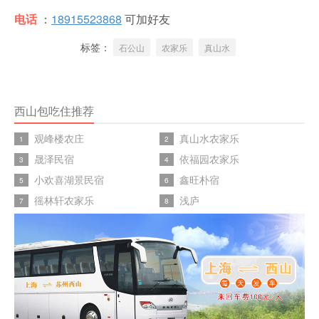
电话
：
18915523868
可加好友
标签：
石公山
农家乐
真山水
西山包吃住推荐
观峰楼农庄
真山水农家乐
1
2
晟泽民宿
依福园农家乐
3
4
小欢喜湖景民宿
鑫旺朴宿
5
6
徭林轩农家乐
浅庐
7
8