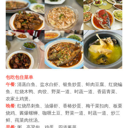
包吃包住菜单
午餐
:
清蒸白鱼、盐水白虾、银鱼炒蛋、蚌肉豆腐、红烧鳊
鱼、红烧木鸭、肉饺、野菜一道、时蔬一道、香菇青菜、
农家土鸡煲。
晚餐
:
红烧昂刺鱼、油爆虾、香椿炒蛋、梅干菜扣肉、板栗
烧鸡、酱爆螺蛳、咖喱土豆、野菜一道、时蔬一道、炒三
鲜、莼菜肉丝汤。
早餐
:
粥、高粱包、鸡蛋、四道酱菜。