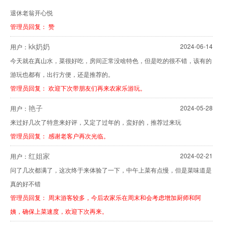
退休老翁开心悦
管理员回复： 赞
kk奶奶
2024-06-14
用户：
今天就在真山水，菜很好吃，房间正常没啥特色，但是吃的很不错，该有的
游玩也都有，出行方便，还是推荐的。
管理员回复： 欢迎下次带朋友们再来农家乐游玩。
艳子
2024-05-28
用户：
来过好几次了特意来好评，又定了过年的，蛮好的，推荐过来玩
管理员回复： 感谢老客户再次光临。
红姐家
2024-02-21
用户：
问了几次都满了，这次终于来体验了一下，中午上菜有点慢，但是菜味道是
真的好不错
管理员回复： 周末游客较多，今后农家乐在周末和会考虑增加厨师和阿
姨，确保上菜速度，欢迎下次再来。