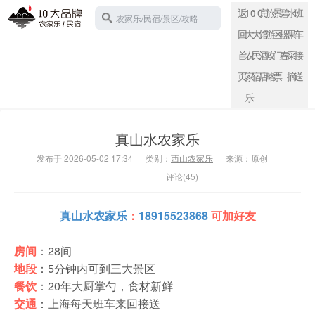
返
10
10
宾
旅
景
碧
水
班
农家乐/民宿/景区/攻略
回
大
大
馆
游
区
螺
果
车
首
农
民
酒
攻
门
春
采
接
页
家
宿
店
略
票
摘
送
苏州西山
乐
真山水农家乐
发布于 2026-05-02 17:34
类别：
西山农家乐
来源：原创
评论(45)
真山水农家乐
：
18915523868
可加好友
房间
：28间
地段
：5分钟内可到三大景区
餐饮
：20年大厨掌勺，食材新鲜
交通
：上海每天班车来回接送