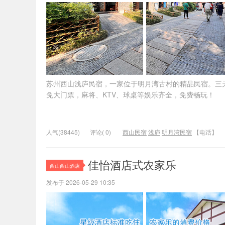
苏州西山浅庐民宿，一家位于明月湾古村的精品民宿。三
免大门票，麻将、KTV、球桌等娱乐齐全，免费畅玩！
人气(38445)
评论( 0)
西山民宿
浅庐
明月湾民宿
【电话】
佳怡酒店式农家乐
西山西山酒店
发布于 2026-05-29 10:35