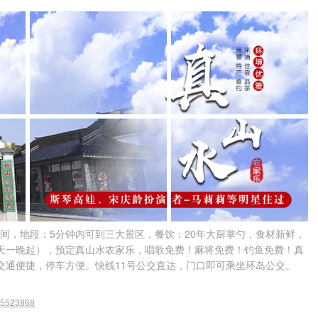
：21间，地段：5分钟内可到三大景区，餐饮：20年大厨掌勺，食材新鲜，
两天一晚起），预定真山水农家乐，唱歌免费！麻将免费！钓鱼免费！真
交通便捷，停车方便。快线11号公交直达，门口即可乘坐环岛公交。
5523868