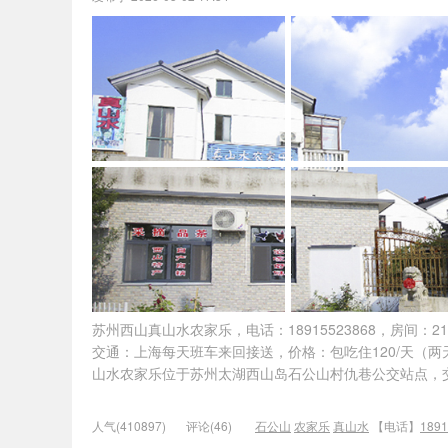
苏州西山真山水农家乐，电话：18915523868，房间
交通：上海每天班车来回接送，价格：包吃住120/天（
山水农家乐位于苏州太湖西山岛石公山村仇巷公交站点，
人气(410897)
评论(46)
石公山
农家乐
真山水
【电话】
1891