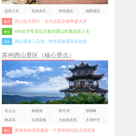
晶彩人生
花海农庄
佳怡酒店
涵园酒店
西山逆天而行，五月晶彩采摘季盛大开
枇杷
400名空军雷达兵集结西山欢聚晶彩人生
聚会
西山温泉二日游，吃住温泉景区全包含
温泉
苏州西山景区（核心景点）
石公山
林屋洞
明月湾
缥缈峰
桃花岛
太湖花海
大如意圣境
太湖牛仔
萧煞初秋竟然藏着一片美艳绝伦的太湖花海
网红