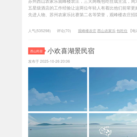
苏州西山农家乐观峰楼农庄，三天两晚包吃住成主流，周
五星级酒店的工作经验让这两位年轻人有着比他们前辈更
先进人物、苏州农家乐比赛第二名等荣誉，观峰楼农庄招
人气(535298)
评论(70)
观峰楼农庄
西山农家乐
包吃住
【电
小欢喜湖景民宿
西山民宿
发布于 2025-10-26 20:06