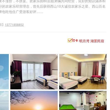
末不涨价，不拼桌。农家乐由80后姐弟倆共同经营，良好的知识涵养和
好的农家乐经营理念，曾先后获得西山10大诚信农家乐之星、西山百名
牌包吃包住广受游客好评……
话】
13771858852
明月湾 湖景民宿