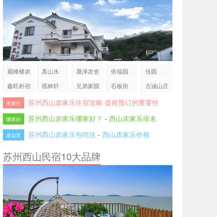
观峰楼农
真山水
晟泽农舍
依福园
佳园
庄
鑫旺朴宿
徭林轩
兄弟家园
石板街
古涵山庄
苏州西山农家乐住宿攻略 提前预订的重要性
重要性
苏州西山农家乐哪家好？
-
西山农家乐排名
哪家好
苏州西山农家乐包吃住
-
西山农家乐价格
最划算
苏州西山民宿10大品牌