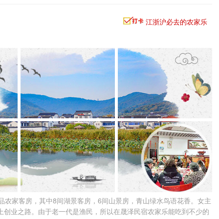
江浙沪必去的农家乐
品农家客房，其中8间湖景客房，6间山景房，青山绿水鸟语花香。女主
上创业之路。由于老一代是渔民，所以在晟泽民宿农家乐能吃到不少的