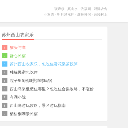
观峰楼
-
真山水
-
依福园
-
晟泽农舍
小欢喜
-
明月湾浅庐
-
鑫旺朴宿
-
云缦村上
苏州西山农家乐
猫头与鹰
1
舒心民宿
2
苏州西山农家乐，包吃住赏花采茶挖笋
3
独栋民宿包吃住
4
院子里5房湖景独栋民宿
5
西山岛采枇杷住哪里？包吃住合集攻略，不涨价
6
有湖小院
7
西山岛游玩攻略，景区游玩指南
8
栖梧桐湖景民宿
9