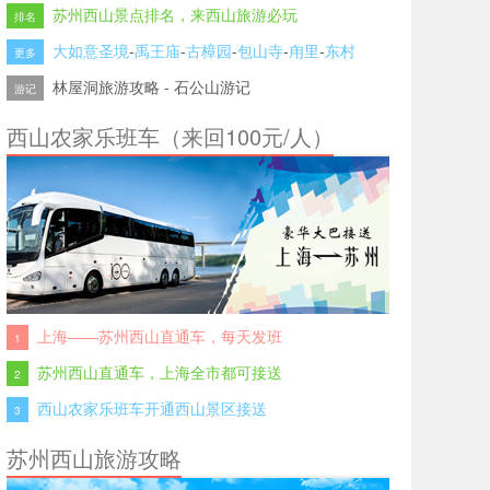
苏州西山景点排名，来西山旅游必玩
排名
大如意圣境
-
禹王庙
-
古樟园
-
包山寺
-
甪里
-
东村
更多
林屋洞旅游攻略
-
石公山游记
游记
西山农家乐班车（来回100元/人）
上海——苏州西山直通车，每天发班
1
苏州西山直通车，上海全市都可接送
2
西山农家乐班车开通西山景区接送
3
苏州西山旅游攻略