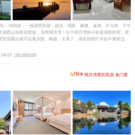
湾，房间：18间房，一线湖景民宿，娱乐：唱歌、麻将、桌球、乒乓球、下午
州太湖西山岛民宿度假，当然明月湾！位于明月湾的小欢喜湖景民宿，房
景民宿露台就可以看夕阳、晚霞，太美了，喜欢拍照打卡的不要错过
【电话】
13814892065
明月湾景区民宿 免门票