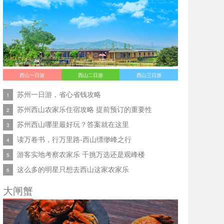
西山一日游
西山二日游
西山三日游
苏州一日游，省心省钱攻略
1
苏州西山农家乐住宿攻略 提前预订的重要性
2
苏州西山哪里最好玩？答案就在这里
3
读万卷书，行万里路-西山缥缈峰之行
4
游客实地考察农家乐 千挑万选还是观峰楼
5
这么多的明星只想去西山这家农家乐
6
大闸蟹