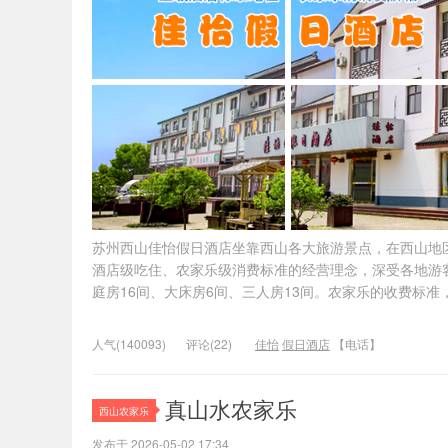
苏州西山佳怡假日酒店坐靠西山各大旅游景点，在西山地
酒店级吃住、农家乐级消费标准的经营理念，深受各地游客
庭房16间、大床房6间、三人房13间。农家乐的收费标
人气(140093)
评论(22)
佳怡
假日酒店
【电话】
真山水农家乐
西山农家乐
发布于 2026-05-02 17:34