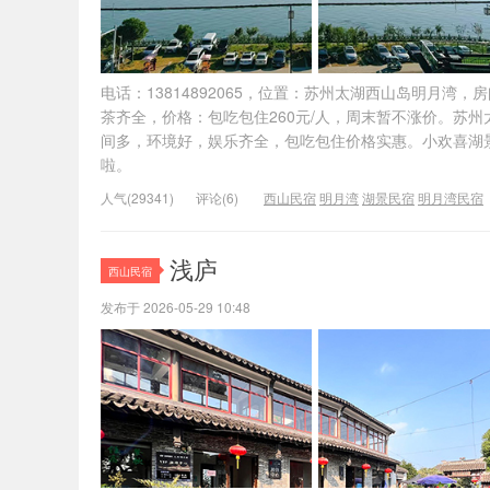
电话：13814892065，位置：苏州太湖西山岛明月
茶齐全，价格：包吃包住260元/人，周末暂不涨价。苏
间多，环境好，娱乐齐全，包吃包住价格实惠。小欢喜湖
啦。
人气(29341)
评论(6)
西山民宿
明月湾
湖景民宿
明月湾民宿
浅庐
西山民宿
发布于 2026-05-29 10:48