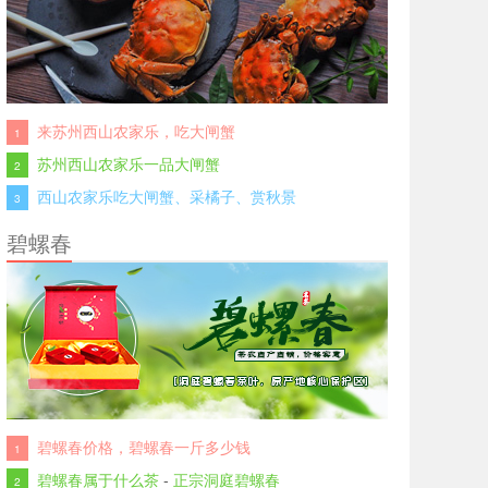
来苏州西山农家乐，吃大闸蟹
1
苏州西山农家乐一品大闸蟹
2
西山农家乐吃大闸蟹、采橘子、赏秋景
3
碧螺春
碧螺春价格，碧螺春一斤多少钱
1
碧螺春属于什么茶
-
正宗洞庭碧螺春
2