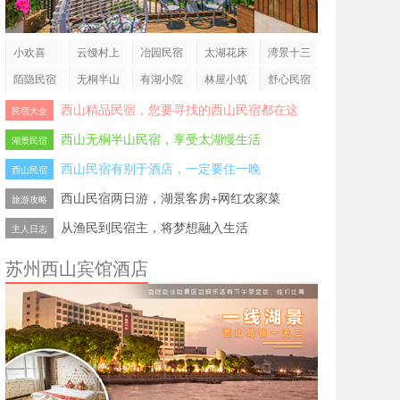
小欢喜
云缦村上
冶园民宿
太湖花床
湾景十三
舍
陌隐民宿
无桐半山
有湖小院
林屋小筑
舒心民宿
西山精品民宿，您要寻找的西山民宿都在这
民宿大全
西山无桐半山民宿，享受太湖慢生活
湖景民宿
西山民宿有别于酒店，一定要住一晚
西山民宿
西山民宿两日游，湖景客房+网红农家菜
旅游攻略
从渔民到民宿主，将梦想融入生活
主人日志
苏州西山宾馆酒店