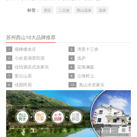
标签：
景区
二日游
西山温泉
温泉
苏州西山10大品牌推荐
观峰楼农庄
湾景十三舍
1
2
小欢喜湖景民宿
浅庐
3
4
佳怡酒店式农家乐
花海澜庭
5
6
梨云山居
云缦村上
7
8
佳园民宿
真山水农家乐
9
10