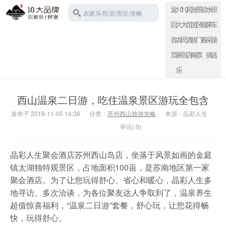
返
10
10
宾
旅
景
碧
水
班
农家乐/民宿/景区/攻略
回
大
大
馆
游
区
螺
果
车
首
农
民
酒
攻
门
春
采
接
页
家
宿
店
略
票
摘
送
苏州西山
乐
西山温泉二日游，吃住温泉景区游玩全包含
发布于 2018-11-05 14:36
分类：
苏州西山旅游攻略
来源：晶彩人生
评论( 0)
晶彩人生聚会酒店苏州西山岛店，坐落于风景如画的金庭
镇太湖独特观景区，占地面积100亩，是苏南地区第一家
聚会酒店。为了让您玩得舒心、省心和暖心，晶彩人生多
地寻访、多次洽谈，为各位聚友达人争取到了，温泉养生
超值惊喜福利，“温泉二日游”套餐，舒心玩，让您花得畅
快，玩得舒心。