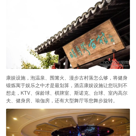
康娱设施，泡温泉、围篝火、漫步古村落怎么够，将健身
锻炼寓于娱乐之中才是最划算，酒店康娱设施让您玩到不
想走，KTV、保龄球、棋牌室、斯诺克、台球、室内高尔
夫、健身房、瑜伽房，还有大型舞厅等您舞步旋转。