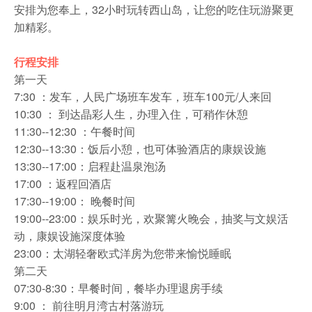
安排为您奉上，32小时玩转西山岛，让您的吃住玩游聚更
加精彩。
行程安排
第一天
7:30 ：发车，人民广场班车发车，班车100元/人来回
10:30 ： 到达晶彩人生，办理入住，可稍作休憩
11:30--12:30 ：午餐时间
12:30--13:30：饭后小憩，也可体验酒店的康娱设施
13:30--17:00：启程赴温泉泡汤
17:00 ：返程回酒店
17:30--19:00： 晚餐时间
19:00--23:00：娱乐时光，欢聚篝火晚会，抽奖与文娱活
动，康娱设施深度体验
23:00：太湖轻奢欧式洋房为您带来愉悦睡眠
第二天
07:30-8:30：早餐时间，餐毕办理退房手续
9:00 ： 前往明月湾古村落游玩