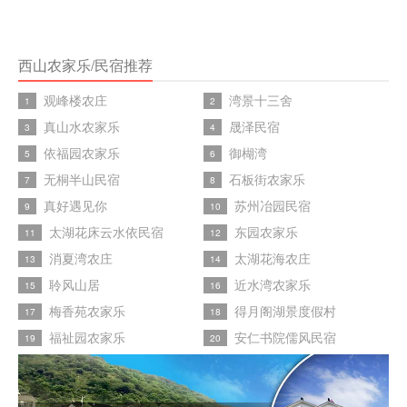
西山农家乐/民宿推荐
观峰楼农庄
湾景十三舍
1
2
真山水农家乐
晟泽民宿
3
4
依福园农家乐
御楜湾
5
6
无桐半山民宿
石板街农家乐
7
8
真好遇见你
苏州冶园民宿
9
10
太湖花床云水依民宿
东园农家乐
11
12
消夏湾农庄
太湖花海农庄
13
14
聆风山居
近水湾农家乐
15
16
梅香苑农家乐
得月阁湖景度假村
17
18
福祉园农家乐
安仁书院儒风民宿
19
20