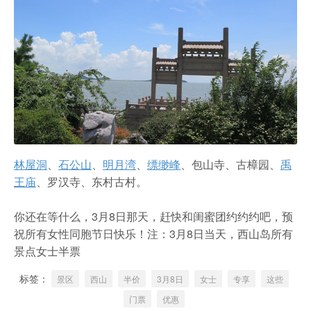
农家乐
林屋洞
、
石公山
、
明月湾
、
缥缈峰
、包山寺、古樟园、
禹
王庙
、罗汉寺、东村古村。
你还在等什么，3月8日那天，赶快和闺蜜团约约约吧，预
祝所有女性同胞节日快乐！注：3月8日当天，西山岛所有
景点女士半票
标签：
景区
西山
半价
3月8日
女士
专享
这些
门票
优惠