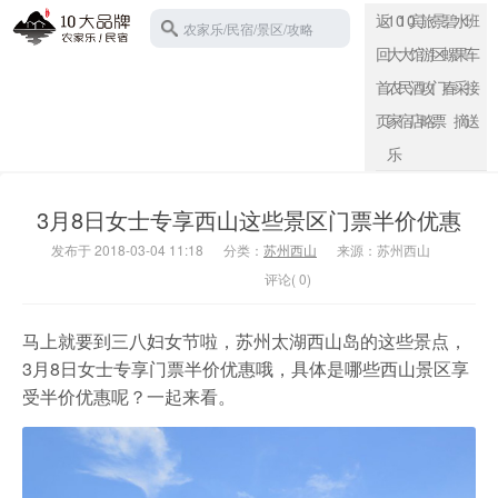
返
10
10
宾
旅
景
碧
水
班
农家乐/民宿/景区/攻略
回
大
大
馆
游
区
螺
果
车
首
农
民
酒
攻
门
春
采
接
页
家
宿
店
略
票
摘
送
苏州西山
乐
3月8日女士专享西山这些景区门票半价优惠
发布于 2018-03-04 11:18
分类：
苏州西山
来源：苏州西山
评论( 0)
马上就要到三八妇女节啦，苏州太湖西山岛的这些景点，
3月8日女士专享门票半价优惠哦，具体是哪些西山景区享
受半价优惠呢？一起来看。