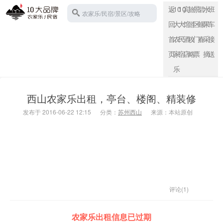
返
10
10
宾
旅
景
碧
水
班
农家乐/民宿/景区/攻略
回
大
大
馆
游
区
螺
果
车
首
农
民
酒
攻
门
春
采
接
页
家
宿
店
略
票
摘
送
苏州西山
乐
西山农家乐出租，亭台、楼阁、精装修
发布于 2016-06-22 12:15
分类：
苏州西山
来源：本站原创
评论(1)
农家乐出租信息已过期