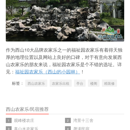
作为西山10大品牌农家乐之一的福祉园农家乐有着得天独
厚的地理位置以及网站上良好的口碑，对于有意向发展西
山农家乐的朋友来说，福祉园农家乐是个不错的选址。详
见：
福祉园农家乐（西山的小园林）
！
标签：
西山农家乐
农家乐出租
亭台
楼阁
精装修
西山农家乐/民宿推荐
观峰楼农庄
湾景十三舍
1
2
真山水农家乐
晟泽民宿
3
4