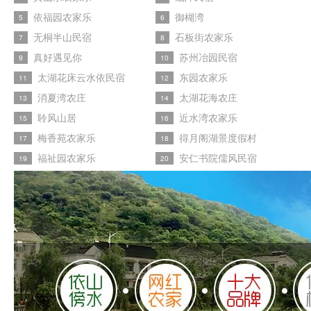
依福园农家乐
御楜湾
5
6
无桐半山民宿
石板街农家乐
7
8
真好遇见你
苏州冶园民宿
9
10
太湖花床云水依民宿
东园农家乐
11
12
消夏湾农庄
太湖花海农庄
13
14
聆风山居
近水湾农家乐
15
16
梅香苑农家乐
得月阁湖景度假村
17
18
福祉园农家乐
安仁书院儒风民宿
19
20