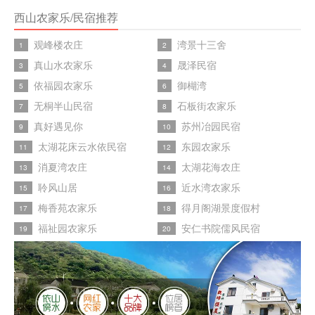
西山农家乐/民宿推荐
观峰楼农庄
湾景十三舍
1
2
真山水农家乐
晟泽民宿
3
4
依福园农家乐
御楜湾
5
6
无桐半山民宿
石板街农家乐
7
8
真好遇见你
苏州冶园民宿
9
10
太湖花床云水依民宿
东园农家乐
11
12
消夏湾农庄
太湖花海农庄
13
14
聆风山居
近水湾农家乐
15
16
梅香苑农家乐
得月阁湖景度假村
17
18
福祉园农家乐
安仁书院儒风民宿
19
20