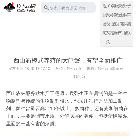
返
10
10
宾
旅
景
碧
水
班
农家乐/民宿/景区/攻略
回
大
大
馆
游
区
螺
果
车
首
农
民
酒
攻
门
春
采
接
页
家
宿
店
略
票
摘
送
苏州西山
乐
西山新模式养殖的大闸蟹，有望全面推广
发布于 2018-10-18 17:13
分类：
苏州西山
来源：苏州西山农家乐
评论( 0)
西山农林服务站水产工程师：袁强生正在调制的是一种生
物制剂与传统的生物制剂相比，他采用独特方法加工制
剂，菌种含量要高出10倍以上。多菌种，还有光和细菌在
里面，主要是调节水质，分解底层的粪便，包括清除淤泥
里面的一些有害的杂质。