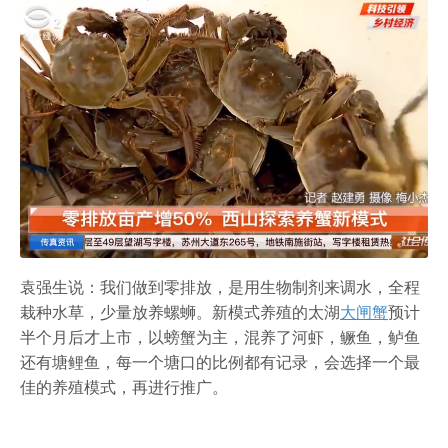
农家乐
袁强生说：我们做到零排放，是用生物制剂来调水，全程
栽种水草，少量放养螺蛳。新模式养殖的太湖
大闸蟹
预计
半个月后才上市，以螃蟹为主，混养了河虾，鳜鱼，鲈鱼
还有塘鲤鱼，每一个塘口的比例都有记录，会选择一个最
佳的养殖模式，再进行推广。