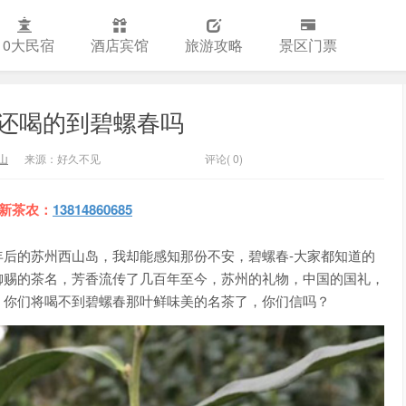
10大民宿
酒店宾馆
旅游攻略
景区门票
还喝的到碧螺春吗
山
来源：好久不见
评论( 0)
新茶农
：
13814860685
后的苏州西山岛，我却能感知那份不安，碧螺春-大家都知道的
御赐的茶名，芳香流传了几百年至今，苏州的礼物，中国的国礼，
，你们将喝不到碧螺春那叶鲜味美的名茶了，你们信吗？