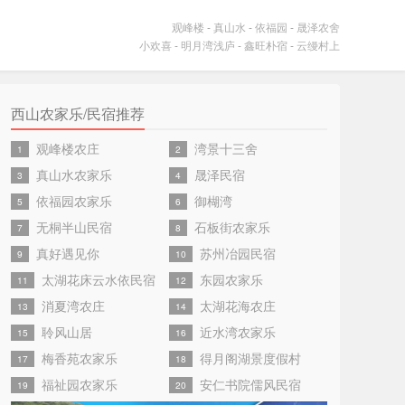
观峰楼
-
真山水
-
依福园
-
晟泽农舍
小欢喜
-
明月湾浅庐
-
鑫旺朴宿
-
云缦村上
西山农家乐/民宿推荐
观峰楼农庄
湾景十三舍
1
2
真山水农家乐
晟泽民宿
3
4
依福园农家乐
御楜湾
5
6
无桐半山民宿
石板街农家乐
7
8
真好遇见你
苏州冶园民宿
9
10
太湖花床云水依民宿
东园农家乐
11
12
消夏湾农庄
太湖花海农庄
13
14
聆风山居
近水湾农家乐
15
16
梅香苑农家乐
得月阁湖景度假村
17
18
福祉园农家乐
安仁书院儒风民宿
19
20