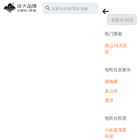
农家乐/民宿/景区/攻略
热门搜索
苏州西山
西山10大民
宿
包吃住农家乐
观峰楼
真山水
晟泽
包吃住民宿
小欢喜湖景
民宿