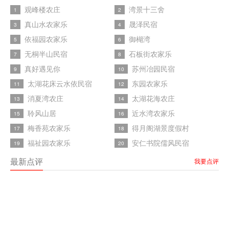
观峰楼农庄
湾景十三舍
1
2
真山水农家乐
晟泽民宿
3
4
依福园农家乐
御楜湾
5
6
无桐半山民宿
石板街农家乐
7
8
真好遇见你
苏州冶园民宿
9
10
太湖花床云水依民宿
东园农家乐
11
12
消夏湾农庄
太湖花海农庄
13
14
聆风山居
近水湾农家乐
15
16
梅香苑农家乐
得月阁湖景度假村
17
18
福祉园农家乐
安仁书院儒风民宿
19
20
最新点评
我要点评