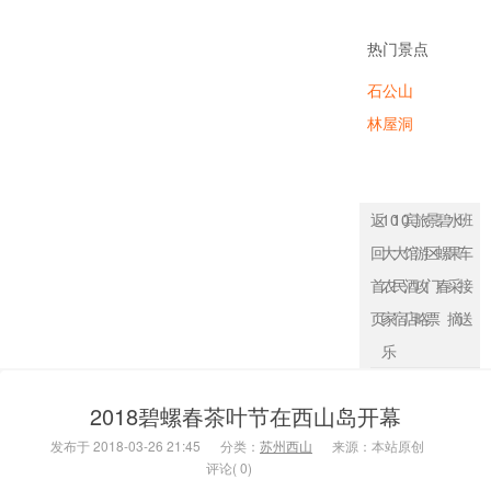
农家乐
热门景点
石公山
林屋洞
返
10
10
宾
旅
景
碧
水
班
回
大
大
馆
游
区
螺
果
车
首
农
民
酒
攻
门
春
采
接
页
家
宿
店
略
票
摘
送
乐
2018碧螺春茶叶节在西山岛开幕
发布于 2018-03-26 21:45
分类：
苏州西山
来源：本站原创
评论( 0)