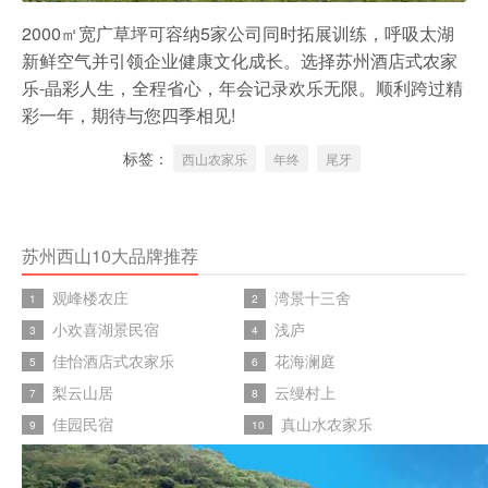
2000㎡宽广草坪可容纳5家公司同时拓展训练，呼吸太湖
新鲜空气并引领企业健康文化成长。选择苏州酒店式农家
乐-晶彩人生，全程省心，年会记录欢乐无限。顺利跨过精
彩一年，期待与您四季相见!
标签：
西山农家乐
年终
尾牙
苏州西山10大品牌推荐
观峰楼农庄
湾景十三舍
1
2
小欢喜湖景民宿
浅庐
3
4
佳怡酒店式农家乐
花海澜庭
5
6
梨云山居
云缦村上
7
8
佳园民宿
真山水农家乐
9
10