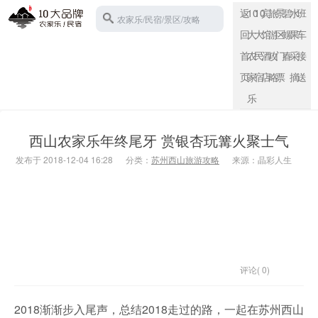
返
10
10
宾
旅
景
碧
水
班
农家乐/民宿/景区/攻略
回
大
大
馆
游
区
螺
果
车
首
农
民
酒
攻
门
春
采
接
页
家
宿
店
略
票
摘
送
苏州西山
乐
西山农家乐年终尾牙 赏银杏玩篝火聚士气
发布于 2018-12-04 16:28
分类：
苏州西山旅游攻略
来源：晶彩人生
评论( 0)
2018渐渐步入尾声，总结2018走过的路，一起在苏州西山