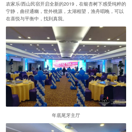
农家乐
农家乐/西山民宿开启全新的2019，在银杏树下感受纯粹的
宁静，曲径通幽，世外桃源，太湖相望，渔舟唱晚，可以
在喜悦与平衡中，找到真我。
年底尾牙主厅