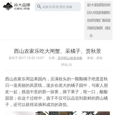
返
10
10
宾
旅
景
碧
水
班
农家乐/民宿/景区/攻略
回
大
大
馆
游
区
螺
果
车
首
农
民
酒
攻
门
春
采
接
页
家
宿
店
略
票
摘
送
苏州西山
乐
西山农家乐吃大闸蟹、采橘子、赏秋景
发布于 2017-10-22 15:07
分类：
苏州西山旅游攻略
来源：原创
评论( 0)
西山农家乐周边果园内，压满枝头的一颗颗橘子绝度是秋
日一道美丽的风景线，漫步在偌大的橘子园中，与家人朋
友一起，挑选中意的那一抹黄，摘下果子，咬一口，酸酸
甜甜；在这个过程中，孩子不仅可以品尝到新鲜的西山橘
子，还可以获得采摘和成功的喜悦。