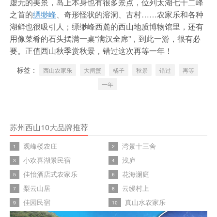
虚无的美景，岛上本身也有很多景点，位列太湖七十二峰
之首的
缥缈峰
、奇形怪状的溶洞、古村……农家乐和各种
湖鲜也很吸引人；缥缈峰西麓的西山地质博物馆里，还有
用像菜肴的石头摆满一桌“满汉全席”，到此一游，很有必
要。正值西山秋季赏秋景，错过这次再等一年！
标签：
西山农家乐
大闸蟹
橘子
秋景
错过
再等
一年
苏州西山10大品牌推荐
观峰楼农庄
湾景十三舍
1
2
小欢喜湖景民宿
浅庐
3
4
佳怡酒店式农家乐
花海澜庭
5
6
梨云山居
云缦村上
7
8
佳园民宿
真山水农家乐
9
10