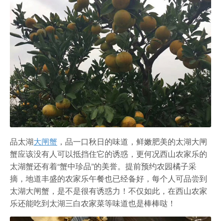
农家乐
品太湖
大闸蟹
，品一口秋日的味道，鲜嫩肥美的太湖大闸
蟹应该没有人可以抵挡住它的诱惑，更何况西山农家乐的
太湖蟹还有着“蟹中珍品”的美誉。提前预约农园橘子采
摘，地道丰盛的农家乐午餐也已经备好，每个人可品尝到
太湖大闸蟹，是不是很有诱惑力！不仅如此，在西山农家
乐还能吃到太湖三白农家菜等味道也是棒棒哒！