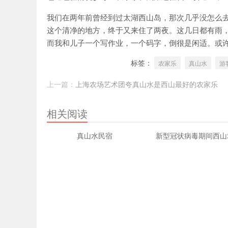
家乐
我们在两年前曾经到过太湖西山岛，那次几乎没怎么
这个清净的地方，终于又来住了两夜。这几日都有雨
而我和儿子一个写作业，一个码字，倒很是闲适。或
标签：
农家乐
真山水
游
上一篇：
上海农场艺术团夸真山水是西山最好的农家乐
相关阅读
真山水民宿
新型冠状病毒期间西山