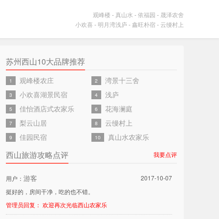
观峰楼
-
真山水
-
依福园
-
晟泽农舍
小欢喜
-
明月湾浅庐
-
鑫旺朴宿
-
云缦村上
苏州西山10大品牌推荐
观峰楼农庄
湾景十三舍
1
2
小欢喜湖景民宿
浅庐
3
4
佳怡酒店式农家乐
花海澜庭
5
6
梨云山居
云缦村上
7
8
佳园民宿
真山水农家乐
9
10
西山旅游攻略点评
我要点评
游客
2017-10-07
用户：
挺好的，房间干净，吃的也不错。
管理员回复： 欢迎再次光临西山农家乐