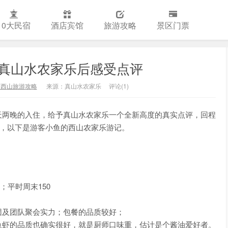
10大民宿
酒店宾馆
旅游攻略
景区门票
真山水农家乐后感受点评
州西山旅游攻略
来源：真山水农家乐
评论(1)
天两晚的入住，给予真山水农家乐一个全新高度的真实点评，回程
”，以下是游客小鱼的西山农家乐游记。
；平时周末150
团及团队聚会实力；包餐的品质较好；
鱼虾的品质也确实很好，就是厨师口味重，估计是个酱油爱好者。