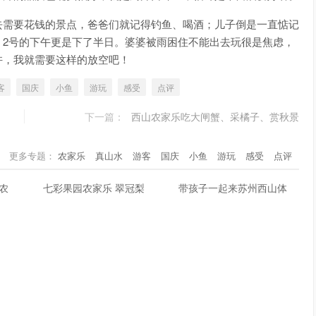
去需要花钱的景点，爸爸们就记得钓鱼、喝酒；儿子倒是一直惦记
，2号的下午更是下了半日。婆婆被雨困住不能出去玩很是焦虑，
许，我就需要这样的放空吧！
客
国庆
小鱼
游玩
感受
点评
下一篇：
西山农家乐吃大闸蟹、采橘子、赏秋景
更多专题：
农家乐
真山水
游客
国庆
小鱼
游玩
感受
点评
农
七彩果园农家乐 翠冠梨
带孩子一起来苏州西山体