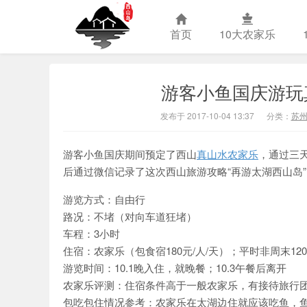
首页
10大农家乐
游客小鱼国庆游玩
苏州西山农
发布于 2017-10-04 13:37
分类：
苏
游客小鱼国庆期间预定了西山
真山水农家乐
，通过三
后通过微信记录了这次西山旅游攻略“
再游太湖西山岛
游览方式
：自由行
路况
：不堵（对向车道狂堵）
车程
：3小时
住宿
：农家乐（包食宿180元/人/天）；平时非周末120
游览时间
：10.1晚入住，就晚餐；10.3午餐后离开
农家乐评测
：住宿条件高于一般农家乐，有接待旅行
包吃包住情况参考
：农家乐在太湖边住就应该吃鱼，