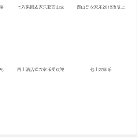
略
七彩果园农家乐获西山农
西山岛农家乐2018改版上
免
西山酒店式农家乐受欢迎
包山农家乐