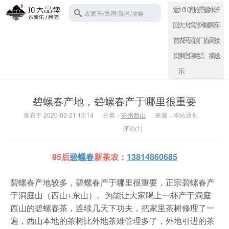
返
10
10
宾
旅
景
碧
水
班
农家乐/民宿/景区/攻略
回
大
大
馆
游
区
螺
果
车
首
农
民
酒
攻
门
春
采
接
页
家
宿
店
略
票
摘
送
苏州西山
乐
碧螺春产地，碧螺春产于哪里很重要
发布于 2020-02-21 13:14
分类：
苏州西山
来源：本站原创
评论(1)
85后
碧螺春
新茶农
：
13814860685
碧螺春产地较多，碧螺春产于哪里很重要，正宗碧螺春产
于洞庭山（西山+东山）。为能让大家喝上一杯产于洞庭
西山的碧螺春茶，连续几天下功夫，把家里茶树修理了一
遍，西山本地的茶树比外地茶难管理多了，外地引进的茶