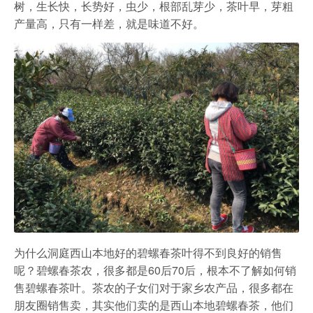
农家乐
树，生长快，长势好，虫少，根部乱芽少，茶叶早，芽粗
产量高，只有一样差，就是味道不好。
为什么洞庭西山本地好的碧螺春茶叶得不到良好的销售
呢？碧螺春茶农，很多都是60后70后，根本不了解如何销
售碧螺春茶叶。茶农的子女们对于家乡农产品，很多都在
朋友圈销售卖，其实他们卖的是西山本地碧螺春茶，他们