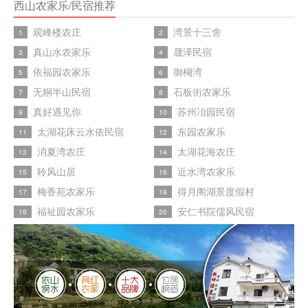
西山农家乐/民宿推荐
观峰楼农庄
湾景十三舍
1
2
真山水农家乐
晟泽民宿
3
4
依福园农家乐
御楜湾
5
6
无桐半山民宿
石板街农家乐
7
8
真好遇见你
苏州冶园民宿
9
10
太湖花床云水依民宿
东园农家乐
11
12
消夏湾农庄
太湖花海农庄
13
14
聆风山居
近水湾农家乐
15
16
梅香苑农家乐
得月阁湖景度假村
17
18
福祉园农家乐
安仁书院儒风民宿
19
20