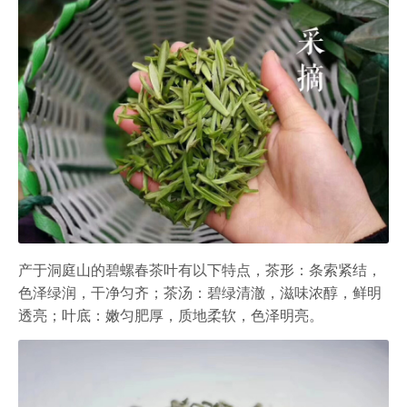
产于洞庭山的碧螺春茶叶有以下特点，茶形：条索紧结，
色泽绿润，干净匀齐；茶汤：碧绿清澈，滋味浓醇，鲜明
透亮；叶底：嫩匀肥厚，质地柔软，色泽明亮。