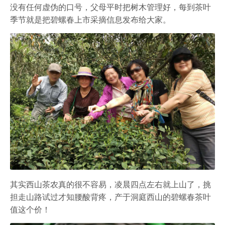
没有任何虚伪的口号，父母平时把树木管理好，每到茶叶
季节就是把碧螺春上市采摘信息发布给大家。
其实西山茶农真的很不容易，凌晨四点左右就上山了，挑
担走山路试过才知腰酸背疼，产于洞庭西山的碧螺春茶叶
值这个价！