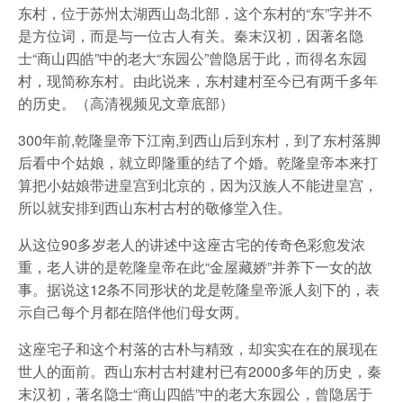
东村，位于苏州太湖西山岛北部，这个东村的“东”字并不
是方位词，而是与一位古人有关。秦末汉初，因著名隐
士“商山四皓”中的老大“东园公”曾隐居于此，而得名东园
村，现简称东村。由此说来，东村建村至今已有两千多年
的历史。（高清视频见文章底部）
300年前,乾隆皇帝下江南,到西山后到东村，到了东村落脚
后看中个姑娘，就立即隆重的结了个婚。乾隆皇帝本来打
算把小姑娘带进皇宫到北京的，因为汉族人不能进皇宫，
所以就安排到西山东村古村的敬修堂入住。
从这位90多岁老人的讲述中这座古宅的传奇色彩愈发浓
重，老人讲的是乾隆皇帝在此“金屋藏娇”并养下一女的故
事。据说这12条不同形状的龙是乾隆皇帝派人刻下的，表
示自己每个月都在陪伴他们母女两。
这座宅子和这个村落的古朴与精致，却实实在在的展现在
世人的面前。西山东村古村建村已有2000多年的历史，秦
末汉初，著名隐士“商山四皓”中的老大东园公，曾隐居于