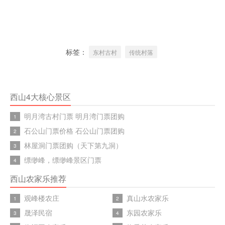
标签：
东村古村
传统村落
西山4大核心景区
明月湾古村门票 明月湾门票团购
1
石公山门票价格 石公山门票团购
2
林屋洞门票团购（天下第九洞）
3
缥缈峰，缥缈峰景区门票
4
西山农家乐推荐
观峰楼农庄
真山水农家乐
1
2
晟泽民宿
东园农家乐
3
4