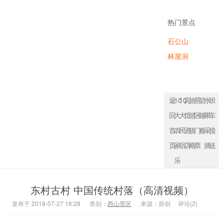
农家乐
热门景点
石公山
林屋洞
返
10
10
宾
旅
景
碧
水
班
回
大
大
馆
游
区
螺
果
车
首
农
民
酒
攻
门
春
采
接
页
家
宿
店
略
票
摘
送
乐
东村古村 中国传统村落（高清视频）
发布于 2018-07-27 18:28
类别：
西山景区
来源：原创
评论(2)