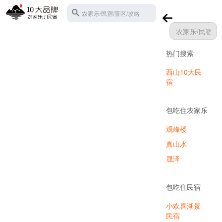
农家乐/民宿/景区/攻略
热门搜索
苏州西山
西山10大民
宿
包吃住农家乐
观峰楼
真山水
晟泽
包吃住民宿
小欢喜湖景
民宿