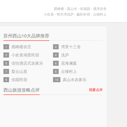
观峰楼
-
真山水
-
依福园
-
晟泽农舍
小欢喜
-
明月湾浅庐
-
鑫旺朴宿
-
云缦村上
苏州西山10大品牌推荐
观峰楼农庄
湾景十三舍
1
2
小欢喜湖景民宿
浅庐
3
4
佳怡酒店式农家乐
花海澜庭
5
6
梨云山居
云缦村上
7
8
佳园民宿
真山水农家乐
9
10
西山旅游攻略点评
我要点评