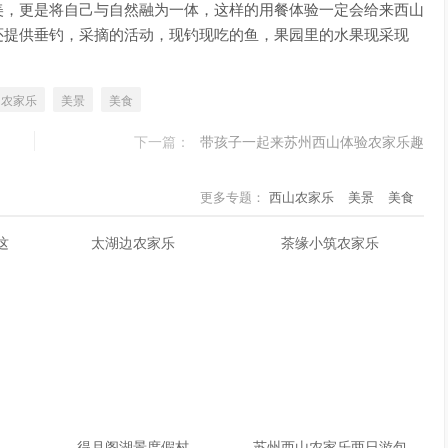
美，更是将自己与自然融为一体，这样的用餐体验一定会给来西山
还提供垂钓，采摘的活动，现钓现吃的鱼，果园里的水果现采现
山农家乐
美景
美食
下一篇：
带孩子一起来苏州西山体验农家乐趣
更多专题：
西山农家乐
美景
美食
这
太湖边农家乐
茶缘小筑农家乐
得月阁湖景度假村
苏州西山农家乐两日游包