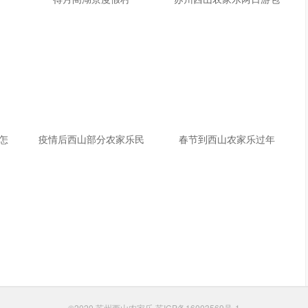
怎
疫情后西山部分农家乐民
春节到西山农家乐过年
©2020
苏州西山农家乐
苏ICP备16003569号-1