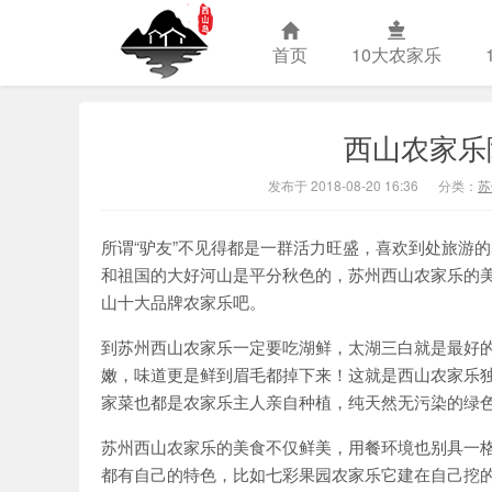
首页
10大农家乐
西山农家乐
苏州西山农
发布于 2018-08-20 16:36
分类：
苏
所谓“驴友”不见得都是一群活力旺盛，喜欢到处旅游
和祖国的大好河山是平分秋色的，苏州西山农家乐的
山十大品牌农家乐吧。
到苏州西山农家乐一定要吃湖鲜，太湖三白就是最好
嫩，味道更是鲜到眉毛都掉下来！这就是西山农家乐
家菜也都是农家乐主人亲自种植，纯天然无污染的绿
苏州西山农家乐的美食不仅鲜美，用餐环境也别具一
都有自己的特色，比如七彩果园农家乐它建在自己挖