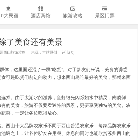
10大民宿
酒店宾馆
旅游攻略
景区门票
除了美食还有美景
州西山旅游攻略
来源：本站原创
评论( 0)
的群体，这里面还混了一群“吃货”。对于驴友们来说，美食的诱惑
美食可是吃货们前进的动力，想来西山岛吃最好的美食，那就来西
的选择。由于太湖水的滋养，鱼虾银光闪烁如水中精灵，肉质鲜
独有的美食，旅游不仅要看独特的风景，更要享受独特的美食。农
色蔬菜，一定让各位吃得放心。
格。西山十大品牌农家乐不同于西山普通农家乐，每家品牌农家乐
的池塘之上，让各位驴友在用餐、休息的同时也能欣赏苏州西山的