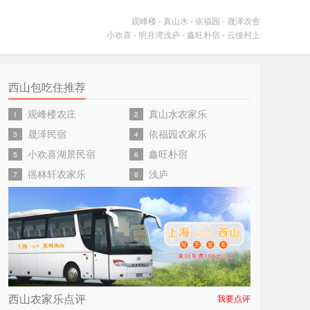
观峰楼
-
真山水
-
依福园
-
晟泽农舍
小欢喜
-
明月湾浅庐
-
鑫旺朴宿
-
云缦村上
西山包吃住推荐
观峰楼农庄
真山水农家乐
1
2
晟泽民宿
依福园农家乐
3
4
小欢喜湖景民宿
鑫旺朴宿
5
6
徭林轩农家乐
浅庐
7
8
西山农家乐点评
我要点评