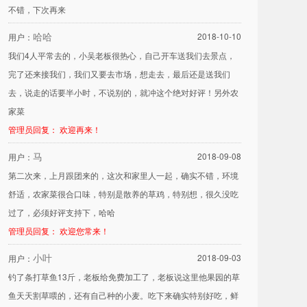
不错，下次再来
哈哈
2018-10-10
用户：
我们4人平常去的，小吴老板很热心，自己开车送我们去景点，
完了还来接我们，我们又要去市场，想走去，最后还是送我们
去，说走的话要半小时，不说别的，就冲这个绝对好评！另外农
家菜
管理员回复： 欢迎再来！
马
2018-09-08
用户：
第二次来，上月跟团来的，这次和家里人一起，确实不错，环境
舒适，农家菜很合口味，特别是散养的草鸡，特别想，很久没吃
过了，必须好评支持下，哈哈
管理员回复： 欢迎您常来！
小叶
2018-09-03
用户：
钓了条打草鱼13斤，老板给免费加工了，老板说这里他果园的草
鱼天天割草喂的，还有自己种的小麦。吃下来确实特别好吃，鲜