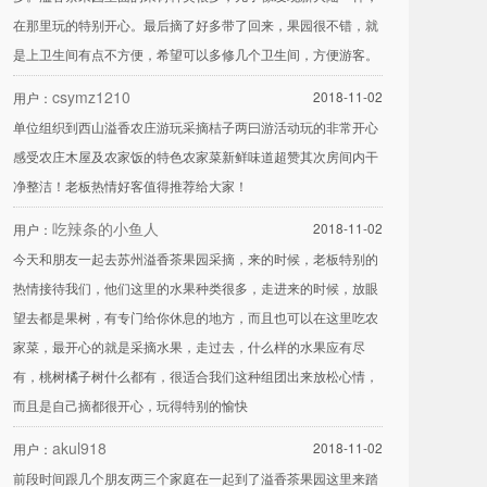
在那里玩的特别开心。最后摘了好多带了回来，果园很不错，就
是上卫生间有点不方便，希望可以多修几个卫生间，方便游客。
csymz1210
2018-11-02
用户：
单位组织到西山溢香农庄游玩采摘桔子两曰游活动玩的非常开心
感受农庄木屋及农家饭的特色农家菜新鲜味道超赞其次房间内干
净整洁！老板热情好客值得推荐给大家！
吃辣条的小鱼人
2018-11-02
用户：
今天和朋友一起去苏州溢香茶果园采摘，来的时候，老板特别的
热情接待我们，他们这里的水果种类很多，走进来的时候，放眼
望去都是果树，有专门给你休息的地方，而且也可以在这里吃农
家菜，最开心的就是采摘水果，走过去，什么样的水果应有尽
有，桃树橘子树什么都有，很适合我们这种组团出来放松心情，
而且是自己摘都很开心，玩得特别的愉快
akul918
2018-11-02
用户：
前段时间跟几个朋友两三个家庭在一起到了溢香茶果园这里来踏