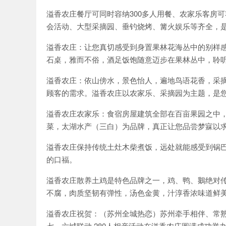
家乐
溢香农庄餐厅可同时容纳300多人用餐、农家乐客房可
会活动、大型采摘园、垂钓烧烤、篝火娱乐等齐全，
溢香农庄：让您真切感受到身置果林花海丛中的别样
石桌，雅而不俗，酒足饭饱随意迈步在果林丛中，聆
溢香农庄：依山傍水，景色怡人，遍地鸟语花香，采
顾客的需求。溢香农庄以农家乐、采摘园为主题，是
溢香农庄农家乐：食宿房屋建筑全部在百亩果园之中
菜，太湖水产（三白）为品牌，真正让您品尝梦寐以
溢香农庄保持传统土灶木柴煮饭，远处就能感受到锅
的口福。
溢香农庄散养土鸡是特色品牌之一，鸡、鸭、鵝绝对
不腐，肉质坚韧有弹性，汤色金黄，汁淳香浓味道鲜
溢香农庄祝贺：（苏州全城热恋）苏州牵手相伴、常
七、六城联动 280人相亲活动在溢香农庄圆满成功举