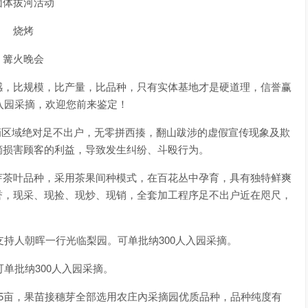
团体拔河活动
烧烤
篝火晚会
感，比规模，比产量，比品种，只有实体基地才是硬道理，信誉赢
人入园采摘，欢迎您前来鉴定！
采摘区域绝对足不出户，无零拼西揍，翻山跋涉的虚假宣传现象及欺
摘损害顾客的利益，导致发生纠纷、斗殴行为。
芽茶叶品种，采用茶果间种模式，在百花丛中孕育，具有独特鲜爽
誉，现采、现捡、现炒、现销，全套加工程序足不出户近在咫尺，
支持人朝晖一行光临梨园。可单批纳300人入园采摘。
可单批纳300人入园采摘。
5亩，果苗接穗芽全部选用农庄內采摘园优质品种，品种纯度有