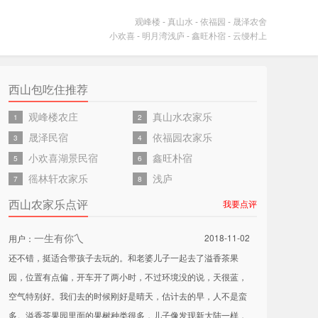
观峰楼
-
真山水
-
依福园
-
晟泽农舍
小欢喜
-
明月湾浅庐
-
鑫旺朴宿
-
云缦村上
西山包吃住推荐
观峰楼农庄
真山水农家乐
1
2
晟泽民宿
依福园农家乐
3
4
小欢喜湖景民宿
鑫旺朴宿
5
6
徭林轩农家乐
浅庐
7
8
西山农家乐点评
我要点评
一生有你乀
2018-11-02
用户：
还不错，挺适合带孩子去玩的。和老婆儿子一起去了溢香茶果
园，位置有点偏，开车开了两小时，不过环境没的说，天很蓝，
空气特别好。我们去的时候刚好是晴天，估计去的早，人不是蛮
多。溢香茶果园里面的果树种类很多，儿子像发现新大陆一样，