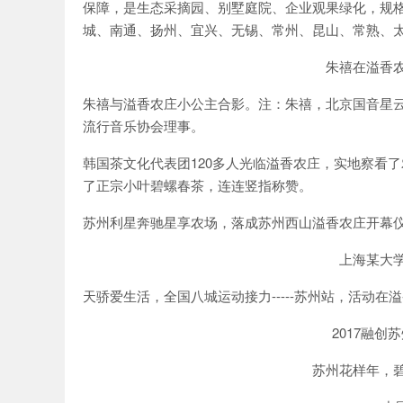
保障，是生态采摘园、别墅庭院、企业观果绿化，规
城、南通、扬州、宜兴、无锡、常州、昆山、常熟、
朱禧在溢香
朱禧与溢香农庄小公主合影。注：朱禧，北京国音星
流行音乐协会理事。
韩国茶文化代表团120多人光临溢香农庄，实地察看
了正宗小叶碧螺春茶，连连竖指称赞。
苏州利星奔驰星享农场，落成苏州西山溢香农庄开幕
上海某大
天骄爱生活，全国八城运动接力-----苏州站，活动在
2017融
苏州花样年，