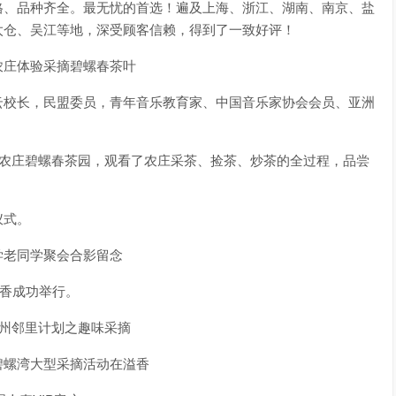
格、品种齐全。最无忧的首选！遍及上海、浙江、湖南、南京、盐
太仓、吴江等地，深受顾客信赖，得到了一致好评！
农庄体验采摘碧螺春茶叶
云校长，民盟委员，青年音乐教育家、中国音乐家协会会员、亚洲
了农庄碧螺春茶园，观看了农庄采茶、捡茶、炒茶的全过程，品尝
仪式。
学老同学聚会合影留念
溢香成功举行。
创苏州邻里计划之趣味采摘
碧螺湾大型采摘活动在溢香