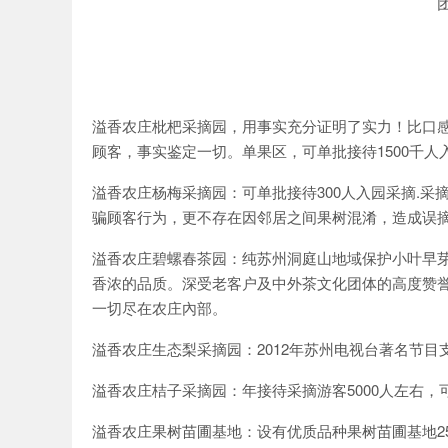
溢香农庄枇杷采摘园，用事实充分证明了实力！比口
顾客，事实鉴定一切。单果区，可单批接待1500千
溢香农庄杨梅采摘园：可单批接待300人入园采摘.
骗顾客行为，更不存在因邻居之间果树混淆，造成误
溢香农庄碧螺春茶园：纯苏州洞庭山地域保护小叶早
香浓的品质。深受老客户及中外茶文化团体的高度赞
一切尽在农庄內部。
溢香农庄生态梨采摘园：2012年苏州电视台著名节目
溢香农庄桔子采摘园：年接待采摘游客5000人左右，
溢香农庄果树苗圃基地：设有优质品种果树苗圃基地2