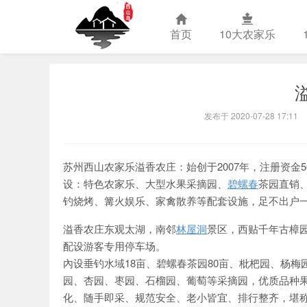
首页
10大农家乐
苏州西山农
发布于 2020-07-28 17:11
苏州西山农家乐溢香农庄：始创于2007年，注册资金
设：特色农家乐、大型水果采摘园、
碧螺春
茶园直销
钓烧烤、篝火娱乐、家禽散养等配套设施，足不出户
溢香农庄东观太湖，南邻
林屋洞
景区，西贴千年古樟
配设游客专用停车场。
內设垂钓水域18亩、碧螺春茶园80亩、枇杷园、杨
园、杏园、枣园、石榴园、葡萄等采摘园，优质品种果
化、随手即采、规范安全、老小皆宜、排行整齐，堪