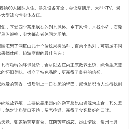
容纳80人团队入住。娱乐设备齐全，会议培训厅、大型KTV、聚
是大型综合性实体农庄。
感觉，享受四季茶果飘香的别具风格。乡下风情，木栈小桥，石凳
听鸟叫蝉鸣，实为都市者休闲之乐地。
摘园汇聚了洞庭山几十个传统果树品种，百余个系列，可满足不同
您采摘休闲、旅游度假的最佳首选！
，具有独特的环境优势，食材以农庄內正宗散养土鸡、绿色生态蔬
求的怀旧美味。树立了特色品牌，更赢得了良好的信誉。
巴散发的芳香，饭后嚼上一口香脆的锅巴，那也是都市人难得找到
传统散放养殖，主要依靠果园内的杂草及昆虫资源为主食，其久煮
美，绝对让您赞口不绝，留恋往返。赢得了食客极好的口啤。
熟天意、张家港芳草百合、江阴芳草婚恋、昆山情缘、常州七月
办！