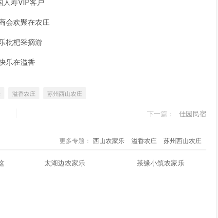
国人寿VIP客户
商会欢聚在农庄
乐枇杷采摘游
快乐在溢香
乐
溢香农庄
苏州西山农庄
下一篇：
佳园民宿
更多专题：
西山农家乐
溢香农庄
苏州西山农庄
这
太湖边农家乐
茶缘小筑农家乐