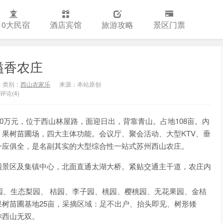
10大民宿
酒店宾馆
旅游攻略
景区门票
溢香农庄
类别：
西山农家乐
来源：本站原创
评论(4)
50万元，位于西山林屋路，面迎日出，背靠青山。占地108亩。內
、果树苗圃场，四大主体功能。会议厅、聚会活动、大型KTV、垂
一应俱全，是名副其实的大型综合性一站式苏州西山农庄。
园景区及集镇中心，北面直通太湖大桥。紧贴交通主干道，农庄内
梅园、生态梨园、 桔园、李子园、桃园、樱桃园、无花果园、金桔
树苗圃基地25亩，采摘区域：足不出户、抬头即见、树形矮
称西山无双。