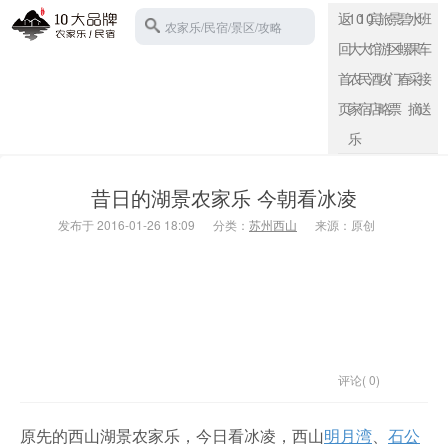
返
10
10
宾
旅
景
碧
水
班
农家乐/民宿/景区/攻略
回
大
大
馆
游
区
螺
果
车
首
农
民
酒
攻
门
春
采
接
页
家
宿
店
略
票
摘
送
苏州西山
乐
昔日的湖景农家乐 今朝看冰凌
发布于 2016-01-26 18:09
分类：
苏州西山
来源：原创
评论( 0)
原先的西山湖景农家乐，今日看冰凌，西山
明月湾
、
石公