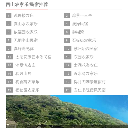
西山农家乐/民宿推荐
观峰楼农庄
湾景十三舍
1
2
真山水农家乐
晟泽民宿
3
4
依福园农家乐
御楜湾
5
6
无桐半山民宿
石板街农家乐
7
8
真好遇见你
苏州冶园民宿
9
10
太湖花床云水依民宿
东园农家乐
11
12
消夏湾农庄
太湖花海农庄
13
14
聆风山居
近水湾农家乐
15
16
梅香苑农家乐
得月阁湖景度假村
17
18
福祉园农家乐
安仁书院儒风民宿
19
20