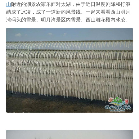
农家乐
山
附近的湖景农家乐面对太湖，由于近日温度剧降和打浪
结成了冰凌，成了一道新的风景线。一起来看看西山明月
湾码头的雪景、明月湾景区内雪景、西山雕花楼内冰凌。