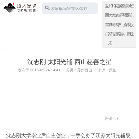
返
10
10
宾
旅
景
碧
水
班
农家乐/民宿/景区/攻略
回
大
大
馆
游
区
螺
果
车
首
农
民
酒
攻
门
春
采
接
页
家
宿
店
略
票
摘
送
苏州西山
乐
沈志刚 太阳光辅 西山慈善之星
发布于 2016-05-24 14:41
分类：
苏州西山
来源：原创
评论( 0)
沈志刚大学毕业后自主创业，一手创办了江苏太阳光辅股