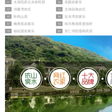
太湖花床云水依民宿
东园农家乐
11
12
消夏湾农庄
太湖花海农庄
13
14
聆风山居
近水湾农家乐
15
16
梅香苑农家乐
得月阁湖景度假村
17
18
福祉园农家乐
安仁书院儒风民宿
19
20