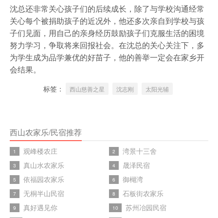
沈总还非常关心孩子们的后续成长，除了与学校沟通经常
关心每个被捐助孩子的近况外，他还多次亲自到学校与孩
子们见面，用自己的亲身经历鼓励孩子们克服生活的困境
努力学习，争取将来回报社会。在沈总的关心关注下，多
为学生成为品学兼优的好苗子，他的善举一定会在家乡开
会结果。
标签：
西山慈善之星
沈志刚
太阳光辅
西山农家乐/民宿推荐
观峰楼农庄
湾景十三舍
1
2
真山水农家乐
晟泽民宿
3
4
依福园农家乐
御楜湾
5
6
无桐半山民宿
石板街农家乐
7
8
真好遇见你
苏州冶园民宿
9
10