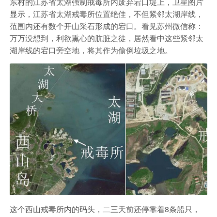
东村的江苏省太湖强制戒毒所内废弃宕口堤上，卫星图片
显示，江苏省太湖戒毒所位置绝佳，不但紧邻太湖岸线，
范围内还有数个开山采石形成的宕口。看见苏州微信称：
万万没想到，利欲熏心的肮脏之徒，居然看中这些紧邻太
湖岸线的宕口旁空地，将其作为偷倒垃圾之地。
这个西山戒毒所内的码头，二三天前还停靠着8条船只，