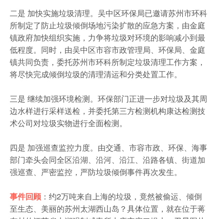
农家乐
二是 加快实施垃圾清理。吴中区环保局已邀请苏州市环科
所制定了防止垃圾倾倒场地污染扩散的应急方案，由金庭
镇政府加快组织实施，力争将垃圾对环境的影响减小到最
低程度。同时，由吴中区市容市政管理局、环保局、金庭
镇共同负责，委托苏州市环科所制定垃圾清理工作方案，
将尽快完成倾倒垃圾的清理清运和分类处置工作。
三是 继续加强环境检测。环保部门正进一步对垃圾及其周
边水样进行采样送检，并委托第三方检测机构康达检测技
术公司对垃圾实物进行全面检测。
四是 加强巡查监控力度。由交通、市容市政、环保、海事
部门牵头会同全区沿湖、沿河、沿江、沿路各镇、街道加
强巡查、严密监控，严防垃圾倾倒事件再次发生。
事件回顾
：约2万吨来自上海的垃圾，竟然被偷运、倾倒
至生态、美丽的苏州太湖西山岛？具体位置，就在位于蒋