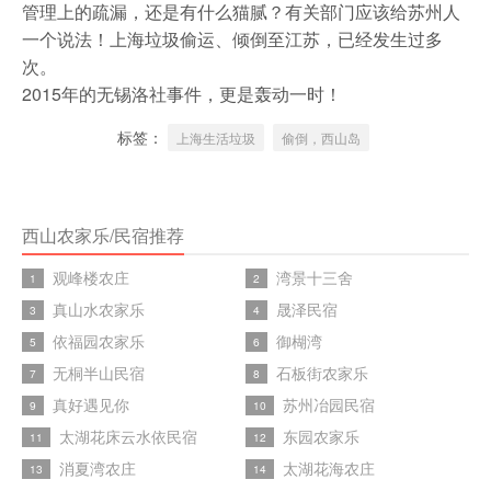
管理上的疏漏，还是有什么猫腻？有关部门应该给苏州人
一个说法！上海垃圾偷运、倾倒至江苏，已经发生过多
次。
2015年的无锡洛社事件，更是轰动一时！
标签：
上海生活垃圾
偷倒，西山岛
西山农家乐/民宿推荐
观峰楼农庄
湾景十三舍
1
2
真山水农家乐
晟泽民宿
3
4
依福园农家乐
御楜湾
5
6
无桐半山民宿
石板街农家乐
7
8
真好遇见你
苏州冶园民宿
9
10
太湖花床云水依民宿
东园农家乐
11
12
消夏湾农庄
太湖花海农庄
13
14