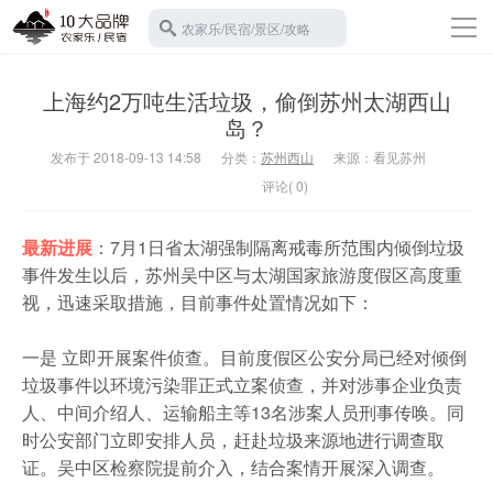
导
农家乐/民宿/景区/攻略
航
返回首页
上海约2万吨生活垃圾，偷倒苏州太湖西山
10大农家乐
岛？
苏州西山
发布于 2018-09-13 14:58
分类：
苏州西山
来源：看见苏州
10大民宿
评论( 0)
宾馆酒店
最新进展
：7月1日省太湖强制隔离戒毒所范围内倾倒垃圾
旅游攻略
事件发生以后，苏州吴中区与太湖国家旅游度假区高度重
景区门票
视，迅速采取措施，目前事件处置情况如下：
碧螺春
一是 立即开展案件侦查。目前度假区公安分局已经对倾倒
垃圾事件以环境污染罪正式立案侦查，并对涉事企业负责
水果采摘
人、中间介绍人、运输船主等13名涉案人员刑事传唤。同
班车接送
时公安部门立即安排人员，赶赴垃圾来源地进行调查取
证。吴中区检察院提前介入，结合案情开展深入调查。