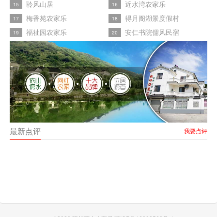
聆风山居
近水湾农家乐
15
16
梅香苑农家乐
得月阁湖景度假村
17
18
福祉园农家乐
安仁书院儒风民宿
19
20
最新点评
我要点评