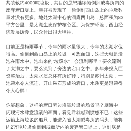
共装载约4000吨垃圾，其目的是想继续倾倒到戒毒所内的
废弃宕口堤上。幸好被发现了，偷倒到西山岛上的垃圾数
量才没有更多。地处太湖中心的洞庭西山岛，总面积为82
平方公里，是太湖生态保护核心区。为保护环境，西山经
济发展缓慢，民众付出很大牺牲。
目前正是梅雨季节，今年的雨水量很大，今年的太湖水位
很高。偷倒到西山岛上的垃圾，可想而知，这些天就是浸
泡在雨水中。泡出来的“垃圾水”，会流到哪里？要么流到
了太湖之中，要么流到了旁边的宕口之中。多年来投入巨
资整治后，太湖水质总体有所好转，特别是苏州太湖，一
池碧水令人流连。开山采石形成的宕口，水质更是澄碧得
令人心醉！
你能想象，这样的宕口旁边堆满垃圾的场景吗？脑海中一
闪现污水肆意流淌的画面，看见君就感到愤怒不已！这些
运输上海垃圾的船只，能进入省太湖戒毒所的码头，能将
约2万吨垃圾偷倒到戒毒所内的废弃宕口堤上，这到底是