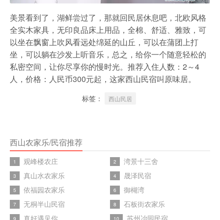
美景看到了，湖鲜尝过了，那就回民居休息吧，北欧风格
全实木家具，无印良品床上用品，全棉、舒适、雅致，可
以坐在飘窗上吹风看远处绵延的山丘，可以在蒲团上打
坐，可以躺在沙发上听音乐，总之，给你一个随意轻松的
私密空间，让你尽享你的慢时光。推荐入住人数：2～4
人，价格：人民币300元起，这家西山民宿叫原味居。
标签：
西山民居
西山农家乐/民宿推荐
观峰楼农庄
湾景十三舍
1
2
真山水农家乐
晟泽民宿
3
4
依福园农家乐
御楜湾
5
6
无桐半山民宿
石板街农家乐
7
8
真好遇见你
苏州冶园民宿
9
10