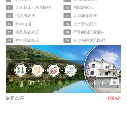
太湖花床云水依民宿
东园农家乐
11
12
消夏湾农庄
太湖花海农庄
13
14
聆风山居
近水湾农家乐
15
16
梅香苑农家乐
得月阁湖景度假村
17
18
福祉园农家乐
安仁书院儒风民宿
19
20
最新点评
我要点评