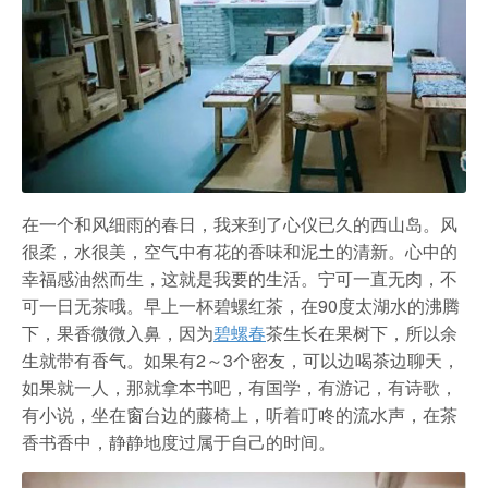
农家乐
在一个和风细雨的春日，我来到了心仪已久的西山岛。风
很柔，水很美，空气中有花的香味和泥土的清新。心中的
幸福感油然而生，这就是我要的生活。宁可一直无肉，不
可一日无茶哦。早上一杯碧螺红茶，在90度太湖水的沸腾
下，果香微微入鼻，因为
碧螺春
茶生长在果树下，所以余
生就带有香气。如果有2～3个密友，可以边喝茶边聊天，
如果就一人，那就拿本书吧，有国学，有游记，有诗歌，
有小说，坐在窗台边的藤椅上，听着叮咚的流水声，在茶
香书香中，静静地度过属于自己的时间。