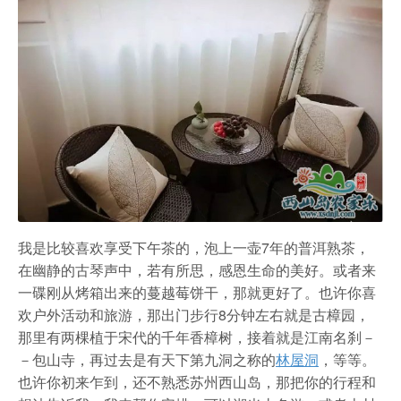
我是比较喜欢享受下午茶的，泡上一壶7年的普洱熟茶，
在幽静的古琴声中，若有所思，感恩生命的美好。或者来
一碟刚从烤箱出来的蔓越莓饼干，那就更好了。也许你喜
欢户外活动和旅游，那出门步行8分钟左右就是古樟园，
那里有两棵植于宋代的千年香樟树，接着就是江南名刹－
－包山寺，再过去是有天下第九洞之称的
林屋洞
，等等。
也许你初来乍到，还不熟悉苏州西山岛，那把你的行程和