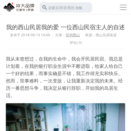
导
农家乐/民宿/景区/攻略
航
返回首页
我的西山民居我的爱 一位西山民宿主人的自述
10大农家乐
发布于 2018-09-13 14:49
分类：
苏州西山
来源：西山岛原味居
苏州西山
评论( 0)
10大民宿
宾馆酒店
我从未曾想过，在我的生命中，我会开民居民宿。我总是
计划着，在我的银行职业生涯中不断进取，给家人给自己
旅游攻略
一个好的结果，而事实确是不错，我工作得充实和快乐。
景区门票
然而，世事难料，一次变故，让我重新决定我的未来。经
历一番思想斗争，我决定从银行辞职，开始我的岛居生
碧螺春
活。
水果采摘
班车接送