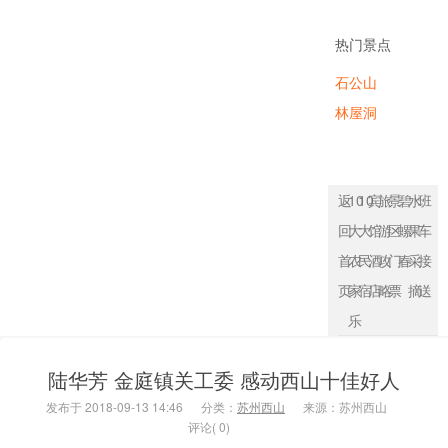
农家乐
热门景点
石公山
林屋洞
返
10
10
宾
旅
景
碧
水
班
回
大
大
馆
游
区
螺
果
车
首
农
民
酒
攻
门
春
采
接
页
家
宿
店
略
票
摘
送
乐
陆华芳 金庭镇关工委 感动西山十佳好人
发布于 2018-09-13 14:46
分类：
苏州西山
来源：苏州西山
评论( 0)