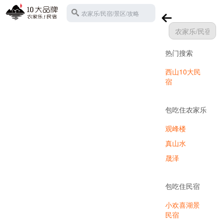
农家乐/民宿/景区/攻略
热门搜索
苏州西山
西山10大民
宿
包吃住农家乐
观峰楼
真山水
晟泽
包吃住民宿
小欢喜湖景
民宿