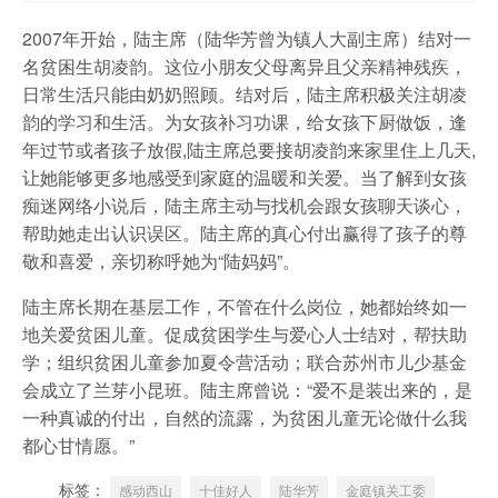
2007年开始，陆主席（陆华芳曾为镇人大副主席）结对一
名贫困生胡凌韵。这位小朋友父母离异且父亲精神残疾，
日常生活只能由奶奶照顾。结对后，陆主席积极关注胡凌
韵的学习和生活。为女孩补习功课，给女孩下厨做饭，逢
年过节或者孩子放假,陆主席总要接胡凌韵来家里住上几天,
让她能够更多地感受到家庭的温暖和关爱。当了解到女孩
痴迷网络小说后，陆主席主动与找机会跟女孩聊天谈心，
帮助她走出认识误区。陆主席的真心付出赢得了孩子的尊
敬和喜爱，亲切称呼她为“陆妈妈”。
陆主席长期在基层工作，不管在什么岗位，她都始终如一
地关爱贫困儿童。促成贫困学生与爱心人士结对，帮扶助
学；组织贫困儿童参加夏令营活动；联合苏州市儿少基金
会成立了兰芽小昆班。陆主席曾说：“爱不是装出来的，是
一种真诚的付出，自然的流露，为贫困儿童无论做什么我
都心甘情愿。”
标签：
感动西山
十佳好人
陆华芳
金庭镇关工委