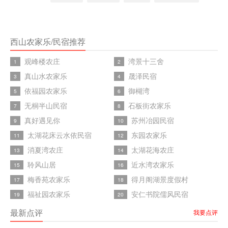
西山农家乐/民宿推荐
观峰楼农庄
湾景十三舍
1
2
真山水农家乐
晟泽民宿
3
4
依福园农家乐
御楜湾
5
6
无桐半山民宿
石板街农家乐
7
8
真好遇见你
苏州冶园民宿
9
10
太湖花床云水依民宿
东园农家乐
11
12
消夏湾农庄
太湖花海农庄
13
14
聆风山居
近水湾农家乐
15
16
梅香苑农家乐
得月阁湖景度假村
17
18
福祉园农家乐
安仁书院儒风民宿
19
20
最新点评
我要点评