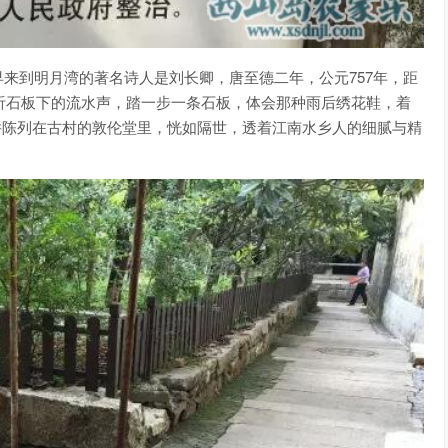
来到明月湾的著名诗人是刘长卿，唐至德二年，公元757年，距
静听石板下的流水声，踏一步一条石板，体会那种雨后绣花鞋，着
老物件陈列在古村的敦伦堂里，恍如隔世，透着江南水乡人的细腻与精