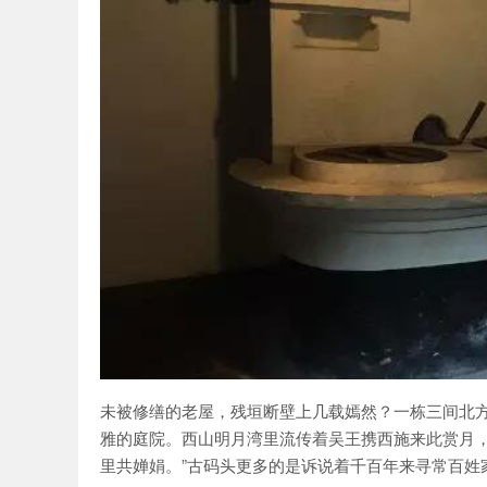
未被修缮的老屋，残垣断壁上几载嫣然？一栋三间北
雅的庭院。西山明月湾里流传着吴王携西施来此赏月，
里共婵娟。”古码头更多的是诉说着千百年来寻常百姓