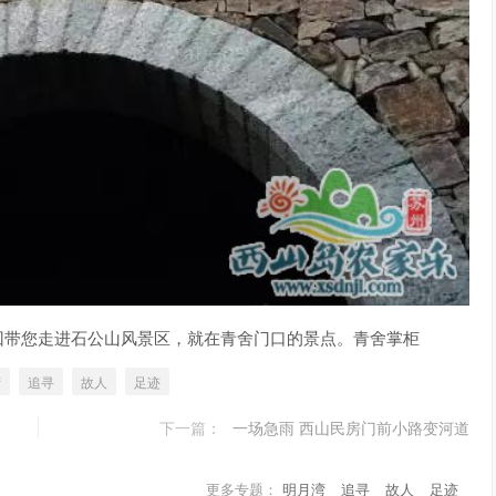
回带您走进石公山风景区，就在青舍门口的景点。青舍掌柜
湾
追寻
故人
足迹
下一篇：
一场急雨 西山民房门前小路变河道
更多专题：
明月湾
追寻
故人
足迹