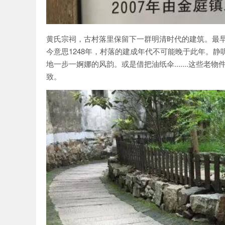
黄氏宗祠，古村落里保留下一群明清时代的建筑。最早
今意思1248年，村落的建成年代不可能晚于此年。
地一步一婀娜的风韵。或是借把油纸伞.......这些
致。