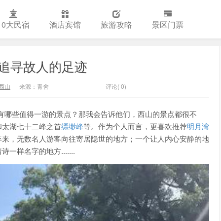
10大民宿
酒店宾馆
旅游攻略
景区门票
追寻故人的足迹
西山
来源：青舍
评论( 0)
有哪些值得一游的景点？那我会告诉他们，西山的景点都很不
和太湖七十二峰之首
缥缈峰
等。作为个人而言，更喜欢推荐
明月湾
年来，无数名人游客向往寄居隐世的地方；一个让人内心安静的地
名字的地方.......