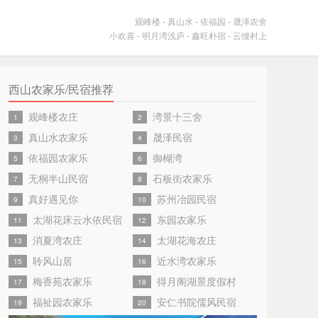
观峰楼
-
真山水
-
依福园
-
晟泽农舍
小欢喜
-
明月湾浅庐
-
鑫旺朴宿
-
云缦村上
西山农家乐/民宿推荐
观峰楼农庄
湾景十三舍
1
2
真山水农家乐
晟泽民宿
3
4
依福园农家乐
御楜湾
5
6
无桐半山民宿
石板街农家乐
7
8
真好遇见你
苏州冶园民宿
9
10
太湖花床云水依民宿
东园农家乐
11
12
消夏湾农庄
太湖花海农庄
13
14
聆风山居
近水湾农家乐
15
16
梅香苑农家乐
得月阁湖景度假村
17
18
福祉园农家乐
安仁书院儒风民宿
19
20