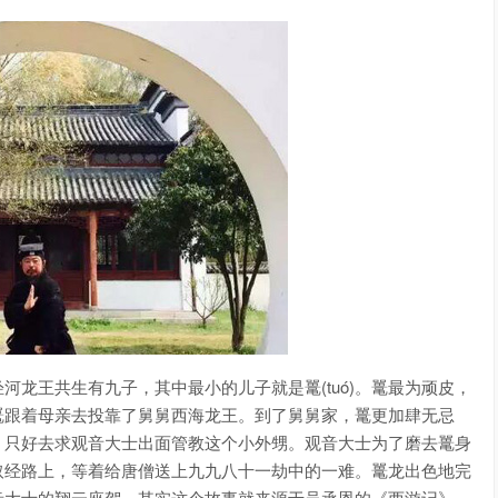
龙王共生有九子，其中最小的儿子就是鼍(tuó)。鼍最为顽皮，
鼍跟着母亲去投靠了舅舅西海龙王。到了舅舅家，鼍更加肆无忌
，只好去求观音大士出面管教这个小外甥。观音大士为了磨去鼍身
取经路上，等着给唐僧送上九九八十一劫中的一难。鼍龙出色地完
音大士的翔云座驾。其实这个故事就来源于吴承恩的《西游记》。