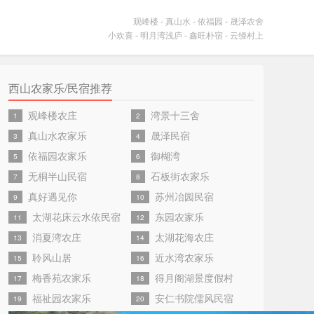
观峰楼
-
真山水
-
依福园
-
晟泽农舍
小欢喜
-
明月湾浅庐
-
鑫旺朴宿
-
云缦村上
西山农家乐/民宿推荐
观峰楼农庄
湾景十三舍
1
2
真山水农家乐
晟泽民宿
3
4
依福园农家乐
御楜湾
5
6
无桐半山民宿
石板街农家乐
7
8
真好遇见你
苏州冶园民宿
9
10
太湖花床云水依民宿
东园农家乐
11
12
消夏湾农庄
太湖花海农庄
13
14
聆风山居
近水湾农家乐
15
16
梅香苑农家乐
得月阁湖景度假村
17
18
福祉园农家乐
安仁书院儒风民宿
19
20