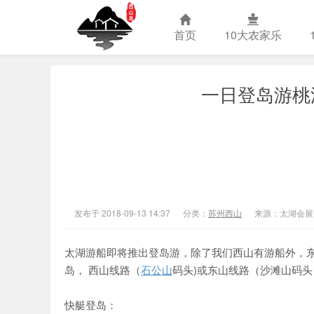
首页
10大农家乐
一日登岛游桃
苏州西山农
发布于 2018-09-13 14:37
分类：
苏州西山
来源：太湖会展
太湖游船即将推出登岛游，除了我们西山有游船外，
岛， 西山线路（
石公山
码头)或东山线路（沙滩山码
快艇登岛：