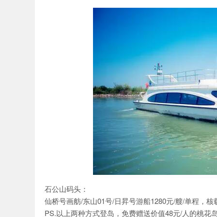
石公山码头：
仙桥号画舫/东山01号/日昇号游船1280元/艘/单程，核载2
PS.以上两种方式登岛，免费赠送价值48元/人的桃花