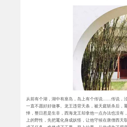
从前有个湖，湖中有座岛，岛上有个传说……传说，泾河
一直不愿好好做事。龙王违背天条，被天庭斩杀后，
惮，整日惹是生非，西海龙王却拿他一点办法也没有
上的野性，先把鼍化身成妖怪，让他守候在唐僧西天
成了任务，也修成了正果，登上仙界，从此成为了观