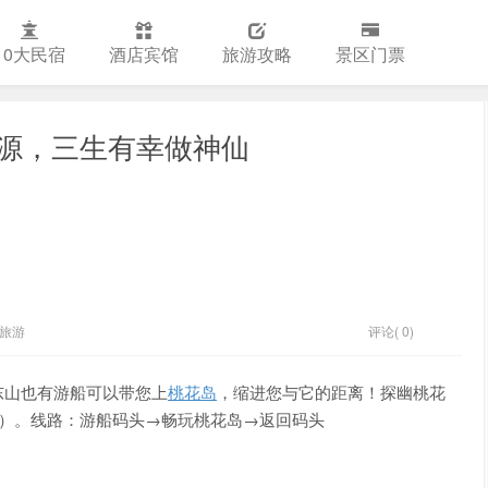
10大民宿
酒店宾馆
旅游攻略
景区门票
源，三生有幸做神仙
旅游
评论( 0)
东山也有游船可以带您上
桃花岛
，缩进您与它的距离！探幽桃花
头）。线路：游船码头→畅玩桃花岛→返回码头