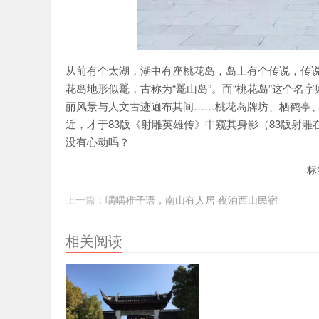
从前有个太湖，湖中有座桃花岛，岛上有个传说，传
花岛地形似鼍，古称为“鼍山岛”。而“桃花岛”这个
丽风景与人文古迹遍布其间……桃花岛牌坊、栖鹤亭、
近，才于83版《射雕英雄传》中窥其身影（83版射
没有心动吗？
标
上一篇：
喁喁稚子语，南山有人居 夜泊西山民宿
相关阅读