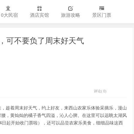
10大民宿
酒店宾馆
旅游攻略
景区门票
，可不要负了周末好天气
评论( 0)
佳，趁着周末好天气，约上好友，来西山农家乐体验采摘乐，漫山
弯腰，黄灿灿的橘子香气四溢，沁人心脾。在这里可以远眺太湖风
24日起开始收门票啦），还可以品尝农家乐美食，细细品味这西