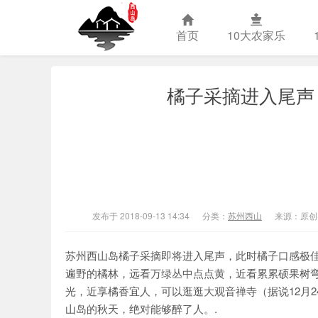
首页
10大农家乐
橘子采摘进入尾声
苏州西山农
发布于 2018-09-13 14:34
分类：
苏州西山
来源：原创
苏州西山岛橘子采摘即将进入尾声，此时橘子口感极
遍野的橘林，远看万绿丛中点点黄，近看累累硕果树
光，近享橘香宜人，可以逛逛大观音禅寺（据说12月
山岛的秋天，绝对能够醉了人。.