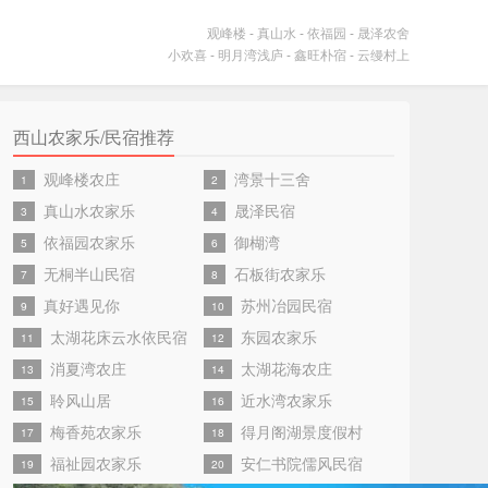
观峰楼
-
真山水
-
依福园
-
晟泽农舍
小欢喜
-
明月湾浅庐
-
鑫旺朴宿
-
云缦村上
西山农家乐/民宿推荐
观峰楼农庄
湾景十三舍
1
2
真山水农家乐
晟泽民宿
3
4
依福园农家乐
御楜湾
5
6
无桐半山民宿
石板街农家乐
7
8
真好遇见你
苏州冶园民宿
9
10
太湖花床云水依民宿
东园农家乐
11
12
消夏湾农庄
太湖花海农庄
13
14
聆风山居
近水湾农家乐
15
16
梅香苑农家乐
得月阁湖景度假村
17
18
福祉园农家乐
安仁书院儒风民宿
19
20