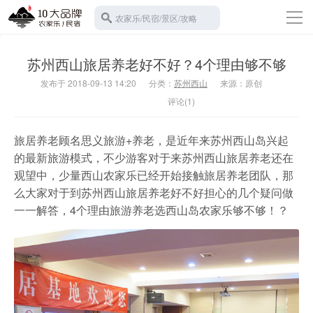
导
农家乐/民宿/景区/攻略
航
返回首页
苏州西山旅居养老好不好？4个理由够不够
10大农家乐
发布于 2018-09-13 14:20
分类：
苏州西山
来源：原创
苏州西山
评论(1)
10大民宿
宾馆酒店
旅居养老顾名思义旅游+养老，是近年来苏州西山岛兴起
的最新旅游模式，不少游客对于来苏州西山旅居养老还在
旅游攻略
观望中，少量西山农家乐已经开始接触旅居养老团队，那
景区门票
么大家对于到苏州西山旅居养老好不好担心的几个疑问做
一一解答，4个理由旅游养老选西山岛农家乐够不够！？
碧螺春
水果采摘
班车接送