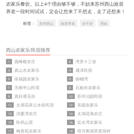
农家乐餐饮。以上4个理由够不够，不妨来苏州西山旅居
养老一段时间试试，定会让您来了不想走，走了还想来！
标签：
苏州西山
旅居养老
好不好
理由
西山农家乐/民宿推荐
观峰楼农庄
湾景十三舍
1
2
真山水农家乐
晟泽民宿
3
4
依福园农家乐
御楜湾
5
6
无桐半山民宿
石板街农家乐
7
8
真好遇见你
苏州冶园民宿
9
10
太湖花床云水依民宿
东园农家乐
11
12
消夏湾农庄
太湖花海农庄
13
14
聆风山居
近水湾农家乐
15
16
梅香苑农家乐
得月阁湖景度假村
17
18