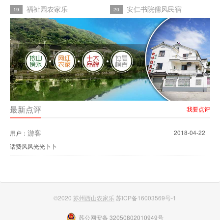
福祉园农家乐
安仁书院儒风民宿
19
20
最新点评
我要点评
游客
2018-04-22
用户：
话费风风光光卜卜
©2020
苏州西山农家乐
苏ICP备16003569号-1
苏公网安备 32050802010949号