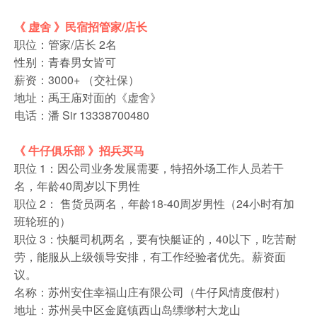
《 虚舍 》民宿招管家/店长
职位：管家/店长 2名
性别：青春男女皆可
薪资：3000+ （交社保）
地址：禹王庙对面的《虚舍》
电话：潘 Sir 13338700480
《 牛仔俱乐部 》招兵买马
职位 1：因公司业务发展需要，特招外场工作人员若干
名，年龄40周岁以下男性
职位 2： 售货员两名，年龄18-40周岁男性（24小时有加
班轮班的）
职位 3：快艇司机两名，要有快艇证的，40以下，吃苦耐
劳，能服从上级领导安排，有工作经验者优先。薪资面
议。
名称：苏州安住幸福山庄有限公司（牛仔风情度假村）
地址：苏州吴中区金庭镇西山岛缥缈村大龙山