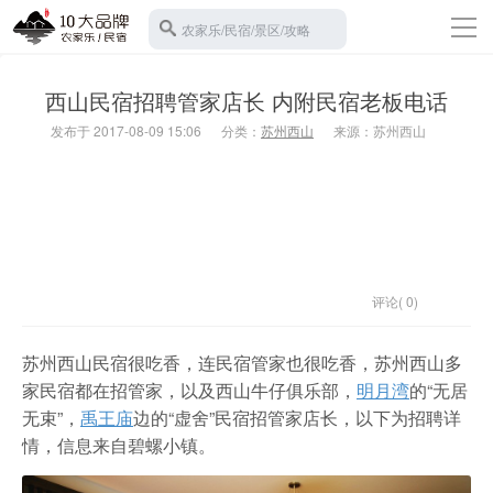
导
农家乐/民宿/景区/攻略
航
返回首页
西山民宿招聘管家店长 内附民宿老板电话
10大农家乐
发布于 2017-08-09 15:06
分类：
苏州西山
来源：苏州西山
苏州西山
10大民宿
宾馆酒店
旅游攻略
景区门票
评论( 0)
碧螺春
苏州西山民宿很吃香，连民宿管家也很吃香，苏州西山多
家民宿都在招管家，以及西山牛仔俱乐部，
明月湾
的“无居
水果采摘
无束”，
禹王庙
边的“虚舍”民宿招管家店长，以下为招聘详
班车接送
情，信息来自碧螺小镇。