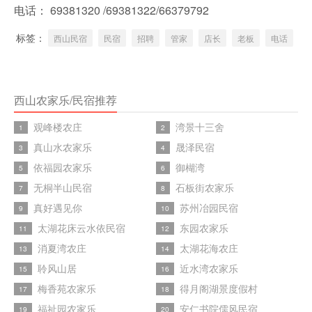
电话： 69381320 /69381322/66379792
标签：
西山民宿
民宿
招聘
管家
店长
老板
电话
西山农家乐/民宿推荐
观峰楼农庄
湾景十三舍
1
2
真山水农家乐
晟泽民宿
3
4
依福园农家乐
御楜湾
5
6
无桐半山民宿
石板街农家乐
7
8
真好遇见你
苏州冶园民宿
9
10
太湖花床云水依民宿
东园农家乐
11
12
消夏湾农庄
太湖花海农庄
13
14
聆风山居
近水湾农家乐
15
16
梅香苑农家乐
得月阁湖景度假村
17
18
福祉园农家乐
安仁书院儒风民宿
19
20