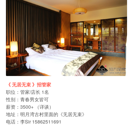
农家乐
《 无居无束 》招管家
职位：管家/店长 1名
性别：青春男女皆可
薪资：3500+ （详谈）
地址：明月湾古村里面的《无居无束》
电话：李Sir 15862511691