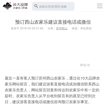
导
农家乐/民宿/景区/攻略
航
返回首页
预订西山农家乐建议直接电话或微信
10大农家乐
发布于 2018-05-25 21:46
分类：
苏州西山
来源：本站原创
苏州西山
10大民宿
宾馆酒店
旅游攻略
景区门票
评论( 0)
碧螺春
最近一直有客人预订苏州西山农家乐，通过在10大品牌农
家乐网站留言，我们建议游客直接电话或加微信联系西山
水果采摘
农家乐负责人，网站留言回复和传达到农家乐中有一定的
班车接送
延时。农家乐负责人从平台收到留言有的甚至已经到次
日，建议游客直接电话或微信咨询预订农家乐事宜。