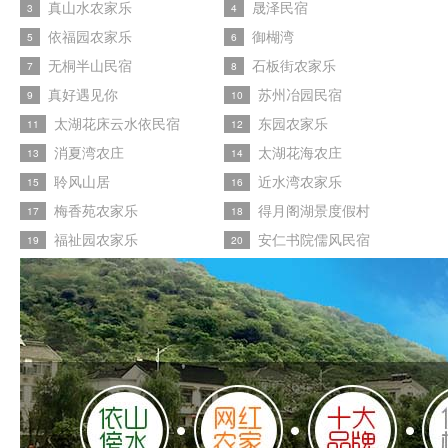
真山水农家乐
晟泽民宿
3
4
依福园农家乐
御楜湾
5
6
无桐半山民宿
石板街农家乐
7
8
真好遇见你
苏州冶园民宿
9
10
太湖花床云水依民宿
东园农家乐
11
12
消夏湾农庄
太湖花海农庄
13
14
聆风山居
近水湾农家乐
15
16
梅香苑农家乐
得月阁湖景度假村
17
18
福祉园农家乐
安仁书院儒风民宿
19
20