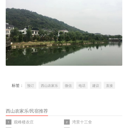
标签：
预订
西山农家乐
微信
电话
建议
直接
西山农家乐/民宿推荐
观峰楼农庄
湾景十三舍
1
2