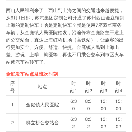
西山人民福利来了，西山到上海之间的交通越来越便捷，
从6月1日起，苏汽集团定制公司开通了苏州西山金庭镇到
上海的定制快车！啥是定制快车？就是使用7座豪华商务
车辆，从金庭镇人民医院始发，沿途停靠金庭路主干道上
的公交站台，直达上海虹桥机场（高铁站），让旅客的出
行更加安全、方便、舒适、快捷。金庭镇人民到上海出
差、游玩、上学、就医等，再也不用乘公交车到市区火车
站或汽车站转车了。
金庭发车站点及班次时刻
序
时
时
时
时
站点
号
刻1
刻2
刻3
刻4
6:3
8:3
13:
15:
1
金庭镇人民医院
0
0
00
00
6:3
8:3
13:
15:
2
群立桥公交站台
2
2
02
02