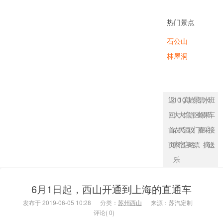
农家乐
热门景点
石公山
林屋洞
返
10
10
宾
旅
景
碧
水
班
回
大
大
馆
游
区
螺
果
车
首
农
民
酒
攻
门
春
采
接
页
家
宿
店
略
票
摘
送
乐
6月1日起，西山开通到上海的直通车
发布于 2019-06-05 10:28
分类：
苏州西山
来源：苏汽定制
评论( 0)