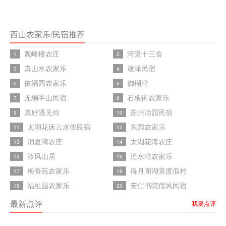
西山农家乐/民宿推荐
观峰楼农庄
湾景十三舍
1
2
真山水农家乐
晟泽民宿
3
4
依福园农家乐
御楜湾
5
6
无桐半山民宿
石板街农家乐
7
8
真好遇见你
苏州冶园民宿
9
10
太湖花床云水依民宿
东园农家乐
11
12
消夏湾农庄
太湖花海农庄
13
14
聆风山居
近水湾农家乐
15
16
梅香苑农家乐
得月阁湖景度假村
17
18
福祉园农家乐
安仁书院儒风民宿
19
20
最新点评
我要点评