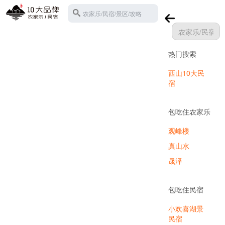
农家乐/民宿/景区/攻略
热门搜索
苏州西山
西山10大民
宿
包吃住农家乐
观峰楼
真山水
晟泽
包吃住民宿
小欢喜湖景
民宿