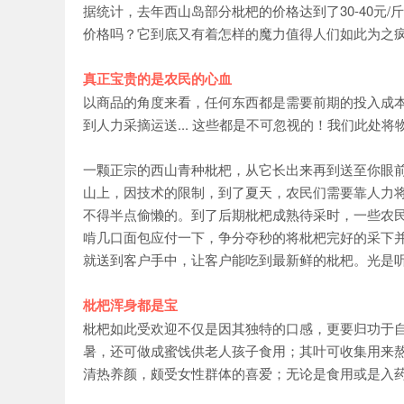
据统计，去年西山岛部分枇杷的价格达到了30-40元/
价格吗？它到底又有着怎样的魔力值得人们如此为之
真正宝贵的是农民的心血
以商品的角度来看，任何东西都是需要前期的投入成
到人力采摘运送... 这些都是不可忽视的！我们此处
一颗正宗的西山青种枇杷，从它长出来再到送至你眼
山上，因技术的限制，到了夏天，农民们需要靠人力
不得半点偷懒的。到了后期枇杷成熟待采时，一些农
啃几口面包应付一下，争分夺秒的将枇杷完好的采下并
就送到客户手中，让客户能吃到最新鲜的枇杷。光是
枇杷浑身都是宝
枇杷如此受欢迎不仅是因其独特的口感，更要归功于
暑，还可做成蜜饯供老人孩子食用；其叶可收集用来
清热养颜，颇受女性群体的喜爱；无论是食用或是入