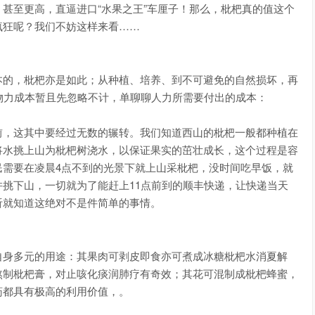
斤 甚至更高，直逼进口“水果之王”车厘子！那么，枇杷真的值这个
疯狂呢？我们不妨这样来看……
本的，枇杷亦是如此；从种植、培养、到不可避免的自然损坏，再
将物力成本暂且先忽略不计，单聊聊人力所需要付出的成本：
前，这其中要经过无数的辗转。我们知道西山的枇杷一般都种植在
将水挑上山为枇杷树浇水，以保证果实的茁壮成长，这个过程是容
民需要在凌晨4点不到的光景下就上山采枇杷，没时间吃早饭，就
挑下山，一切就为了能赶上11点前到的顺丰快递，让快递当天
听就知道这绝对不是件简单的事情。
自身多元的用途：其果肉可剥皮即食亦可煮成冰糖枇杷水消夏解
熬制枇杷膏，对止咳化痰润肺疗有奇效；其花可混制成枇杷蜂蜜，
药都具有极高的利用价值，。