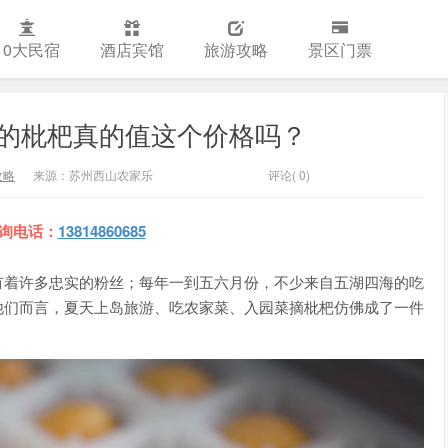
10大民宿
酒店宾馆
旅游攻略
景区门票
的枇杷真的值这个价格吗？
攻略
来源：苏州西山农家乐
评论( 0)
询电话
：
13814860685
有着许多忠实的粉丝；每年一到五六月份，不少来自五湖四海的吃
他们而言，夏天上岛旅游、吃农家菜、入园菜摘枇杷仿佛成了一件