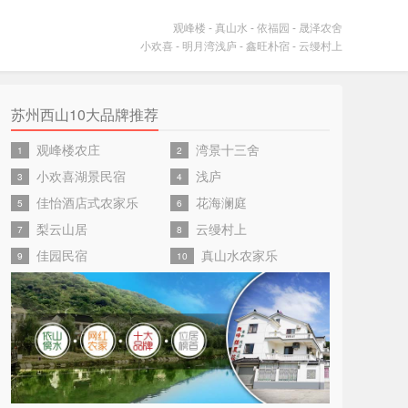
观峰楼
-
真山水
-
依福园
-
晟泽农舍
小欢喜
-
明月湾浅庐
-
鑫旺朴宿
-
云缦村上
苏州西山10大品牌推荐
观峰楼农庄
湾景十三舍
1
2
小欢喜湖景民宿
浅庐
3
4
佳怡酒店式农家乐
花海澜庭
5
6
梨云山居
云缦村上
7
8
佳园民宿
真山水农家乐
9
10