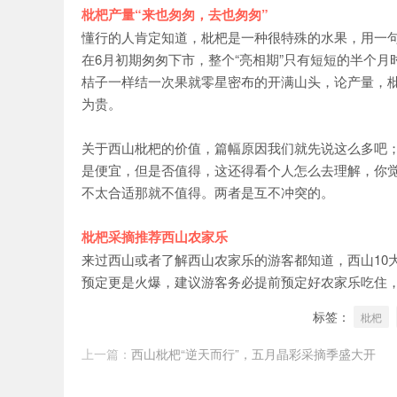
枇杷产量“来也匆匆，去也匆匆”
懂行的人肯定知道，枇杷是一种很特殊的水果，用一句
在6月初期匆匆下市，整个“亮相期”只有短短的半个
桔子一样结一次果就零星密布的开满山头，论产量，枇
为贵。
关于西山枇杷的价值，篇幅原因我们就先说这么多吧；不
是便宜，但是否值得，这还得看个人怎么去理解，你觉
不太合适那就不值得。两者是互不冲突的。
枇杷采摘推荐西山农家乐
来过西山或者了解西山农家乐的游客都知道，西山10
预定更是火爆，建议游客务必提前预定好农家乐吃住
标签：
枇杷
上一篇：
西山枇杷“逆天而行”，五月晶彩采摘季盛大开