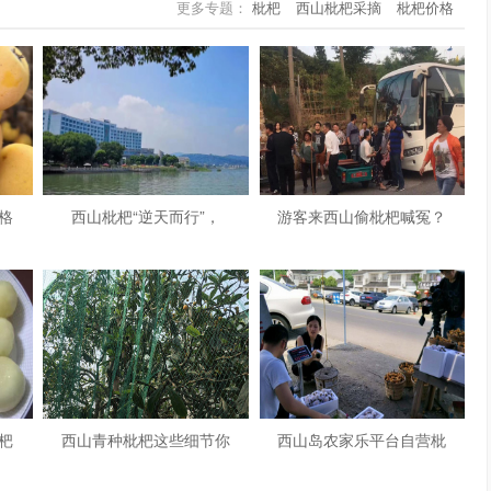
更多专题：
枇杷
西山枇杷采摘
枇杷价格
格
西山枇杷“逆天而行”，
游客来西山偷枇杷喊冤？
杷
西山青种枇杷这些细节你
西山岛农家乐平台自营枇