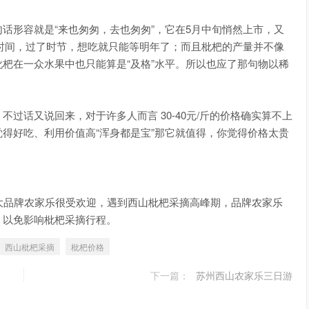
话形容就是“来也匆匆，去也匆匆”，它在5月中旬悄然上市，又
月时间，过了时节，想吃就只能等明年了；而且枇杷的产量并不像
杷在一众水果中也只能算是“及格”水平。所以也应了那句物以稀
过话又说回来，对于许多人而言 30-40元/斤的价格确实算不上
得好吃、利用价值高“浑身都是宝”那它就值得，你觉得价格太贵
大品牌农家乐很受欢迎，遇到西山枇杷采摘高峰期，品牌农家乐
，以免影响枇杷采摘行程。
西山枇杷采摘
枇杷价格
下一篇：
苏州西山农家乐三日游