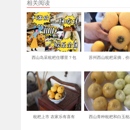
相关阅读
西山岛采枇杷住哪里？包
苏州西山枇杷采摘，价
枇杷上市 农家乐有喜有
西山青种枇杷和白玉枇