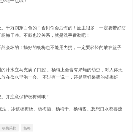
要少吃一点哦！
上。千万别穿白色的！否则你会后悔的！蚊虫很多，一定要带好防
证杨梅干净。不戴也没关系，就是洗手费劲吧！
不然会坏的！摘好的杨梅也不能用力扔，一定要轻轻的放在篮子
的汁水立马充满了口腔 。杨梅上会含有果蝇的幼虫，对人体无
放在盐水里泡一会。 不过有一说一，还是新鲜采摘的杨梅好
费。并注意保护杨梅树哦！
的各种吃法，冰镇杨梅汤、杨梅酒、杨梅干、杨梅酱…想想口水都要流
杨梅采摘
杨梅