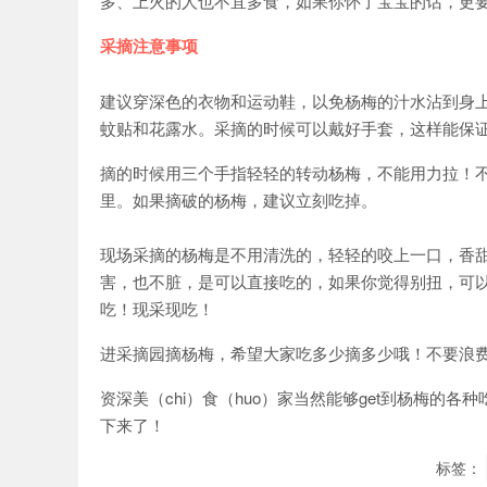
家乐
多、上火的人也不宜多食，如果你怀了宝宝的话，更
采摘注意事项
建议穿深色的衣物和运动鞋，以免杨梅的汁水沾到身
蚊贴和花露水。采摘的时候可以戴好手套，这样能保
摘的时候用三个手指轻轻的转动杨梅，不能用力拉！
里。如果摘破的杨梅，建议立刻吃掉。
现场采摘的杨梅是不用清洗的，轻轻的咬上一口，香甜
害，也不脏，是可以直接吃的，如果你觉得别扭，可以
吃！现采现吃！
进采摘园摘杨梅，希望大家吃多少摘多少哦！不要浪
资深美（chi）食（huo）家当然能够get到杨梅
下来了！
标签：