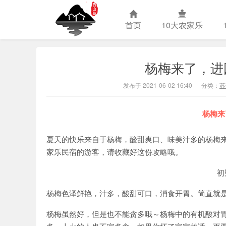
首页
10大农家乐
杨梅来了，进
苏州西山农
发布于 2021-06-02 16:40
分类：
苏
杨梅来
夏天的快乐来自于杨梅，酸甜爽口、味美汁多的杨梅
家乐民宿的游客，请收藏好这份攻略哦。
初
杨梅色泽鲜艳，汁多，酸甜可口，消食开胃。简直就
杨梅虽然好，但是也不能贪多哦～杨梅中的有机酸对