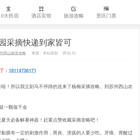
10大民宿
酒店宾馆
旅游攻略
景区门票
园采摘快递到家皆可
州西山旅游攻略
来源：本站原创
评论( 0)
了：
18114736171
来啦！所以我立刻马不停蹄的送来了杨梅采摘攻略。到苏州西山农
疑一颗值千金
是夏天必备解暑神器！赶紧点赞收藏采摘攻略吧！
胃黏膜有一定的刺激作用，胃炎、溃疡的人要少吃。牙痛、胃酸过