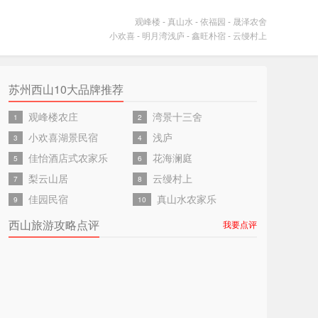
观峰楼
-
真山水
-
依福园
-
晟泽农舍
小欢喜
-
明月湾浅庐
-
鑫旺朴宿
-
云缦村上
苏州西山10大品牌推荐
观峰楼农庄
湾景十三舍
1
2
小欢喜湖景民宿
浅庐
3
4
佳怡酒店式农家乐
花海澜庭
5
6
梨云山居
云缦村上
7
8
佳园民宿
真山水农家乐
9
10
西山旅游攻略点评
我要点评