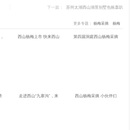
下一篇：
苏州太湖西山湖景别墅包栋轰趴
更多专题：
杨梅采摘
杨梅
临，
西山杨梅上市 快来西山
第四届洞庭西山杨梅采摘
桥
走进西山“九寨沟”，来
西山杨梅采摘 小伙伴们