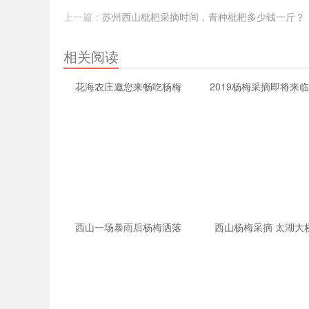
上一篇：
苏州西山枇杷采摘时间，青种枇杷多少钱一斤？
相关阅读
花海农庄邀您来畅吃杨梅
2019杨梅采摘即将来
西山一场暴雨后杨梅洒落
西山杨梅采摘 太湖大