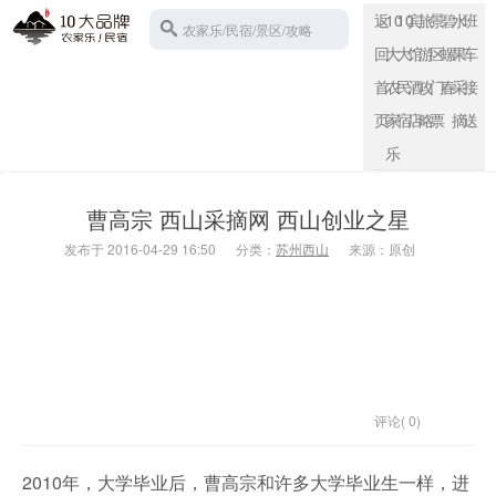
返
10
10
宾
旅
景
碧
水
班
农家乐/民宿/景区/攻略
回
大
大
馆
游
区
螺
果
车
首
农
民
酒
攻
门
春
采
接
页
家
宿
店
略
票
摘
送
苏州西山
乐
曹高宗 西山采摘网 西山创业之星
发布于 2016-04-29 16:50
分类：
苏州西山
来源：原创
评论( 0)
2010年，大学毕业后，曹高宗和许多大学毕业生一样，进