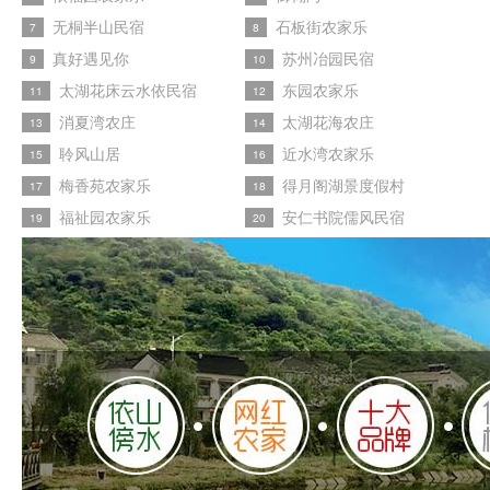
无桐半山民宿
石板街农家乐
7
8
真好遇见你
苏州冶园民宿
9
10
太湖花床云水依民宿
东园农家乐
11
12
消夏湾农庄
太湖花海农庄
13
14
聆风山居
近水湾农家乐
15
16
梅香苑农家乐
得月阁湖景度假村
17
18
福祉园农家乐
安仁书院儒风民宿
19
20