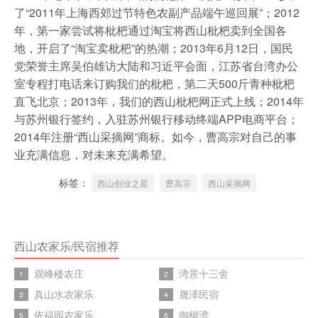
了“2011年上海西郊过节特色农副产品端午巡回展”；2012
年，第一家尝试将枇杷通过淘宝将西山枇杷卖到全国各
地，开启了“淘宝卖枇杷”的热潮；2013年6月12日，国民
党荣誉主席吴伯雄访大陆和习近平会面，江苏省台湾办公
室专程打电话来订购我们的枇杷，第二天500斤青种枇杷
直飞北京；2013年，我们的西山枇杷网正式上线；2014年
与苏州银行签约，入驻苏州银行移动终端APP电商平台；
2014年注册“西山采摘网”商标。如今，曹高宗对自己的事
业充满信息，对未来充满希望。
标签：
西山创业之星
曹高宗
西山采摘网
西山农家乐/民宿推荐
观峰楼农庄
湾景十三舍
1
2
真山水农家乐
晟泽民宿
3
4
依福园农家乐
御楜湾
5
6