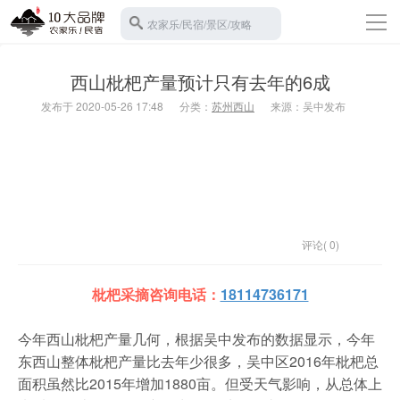
导
农家乐/民宿/景区/攻略
航
返回首页
西山枇杷产量预计只有去年的6成
10大农家乐
发布于 2020-05-26 17:48
分类：
苏州西山
来源：吴中发布
苏州西山
10大民宿
宾馆酒店
旅游攻略
景区门票
评论( 0)
碧螺春
枇杷采摘咨询电话
：
18114736171
水果采摘
今年西山枇杷产量几何，根据吴中发布的数据显示，今年
班车接送
东西山整体枇杷产量比去年少很多，吴中区2016年枇杷总
面积虽然比2015年增加1880亩。但受天气影响，从总体上