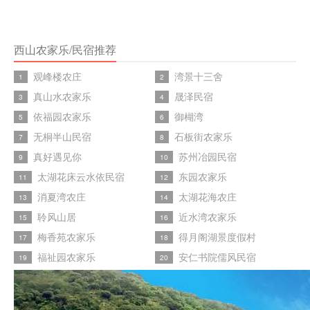
西山农家乐/民宿推荐
观峰楼农庄
湾景十三舍
1
2
真山水农家乐
晟泽民宿
3
4
依福园农家乐
御楜湾
5
6
无桐半山民宿
石板街农家乐
7
8
真好遇见你
苏州冶园民宿
9
10
太湖花床云水依民宿
东园农家乐
11
12
消夏湾农庄
太湖花海农庄
13
14
聆风山居
近水湾农家乐
15
16
梅香苑农家乐
得月阁湖景度假村
17
18
福祉园农家乐
安仁书院儒风民宿
19
20