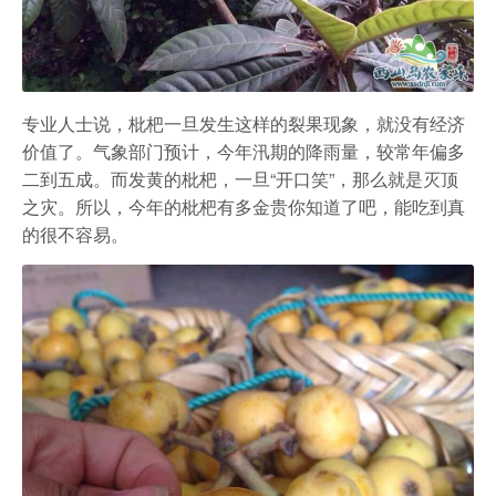
专业人士说，枇杷一旦发生这样的裂果现象，就没有经济
价值了。气象部门预计，今年汛期的降雨量，较常年偏多
二到五成。而发黄的枇杷，一旦“开口笑”，那么就是灭顶
之灾。所以，今年的枇杷有多金贵你知道了吧，能吃到真
的很不容易。