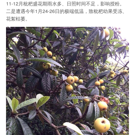
11-12月枇杷盛花期雨水多、日照时间不足，影响授粉。
二是遭遇今年1月24-26日的极端低温，致枇杷幼果受冻、
花絮枯萎。