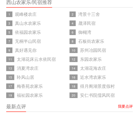
西山农家乐/民宿推荐
观峰楼农庄
湾景十三舍
1
2
真山水农家乐
晟泽民宿
3
4
依福园农家乐
御楜湾
5
6
无桐半山民宿
石板街农家乐
7
8
真好遇见你
苏州冶园民宿
9
10
太湖花床云水依民宿
东园农家乐
11
12
消夏湾农庄
太湖花海农庄
13
14
聆风山居
近水湾农家乐
15
16
梅香苑农家乐
得月阁湖景度假村
17
18
福祉园农家乐
安仁书院儒风民宿
19
20
最新点评
我要点评