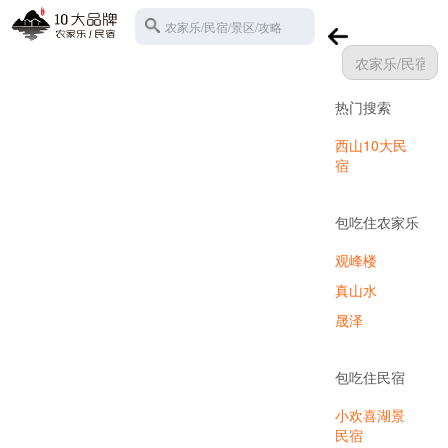
农家乐/民宿/景区/攻略
热门搜索
苏州西山
西山10大民
宿
包吃住农家乐
观峰楼
真山水
晟泽
包吃住民宿
小欢喜湖景
民宿