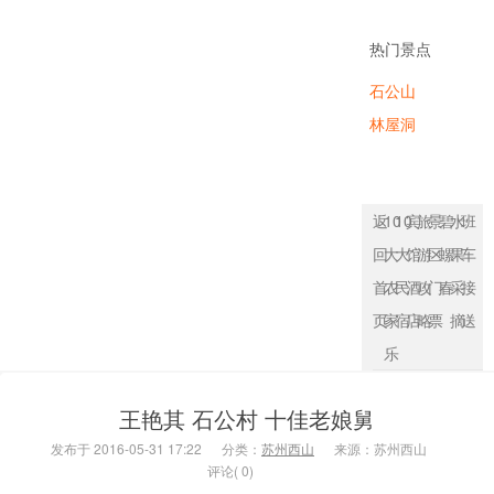
农家乐
热门景点
石公山
林屋洞
返
10
10
宾
旅
景
碧
水
班
回
大
大
馆
游
区
螺
果
车
首
农
民
酒
攻
门
春
采
接
页
家
宿
店
略
票
摘
送
乐
王艳其 石公村 十佳老娘舅
发布于 2016-05-31 17:22
分类：
苏州西山
来源：苏州西山
评论( 0)