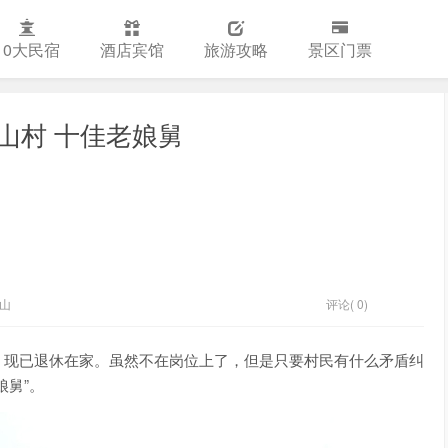
10大民宿
酒店宾馆
旅游攻略
景区门票
山村 十佳老娘舅
山
评论( 0)
，现已退休在家。虽然不在岗位上了，但是只要村民有什么矛盾纠
娘舅”。