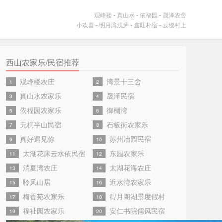
观峰楼
-
真山水
-
依福园
-
晟泽农舍
小欢喜
-
明月湾浅庐
-
鑫旺朴宿
-
云缦村上
西山农家乐/民宿推荐
观峰楼农庄
湾景十三舍
1
2
真山水农家乐
晟泽民宿
3
4
依福园农家乐
御楜湾
5
6
无桐半山民宿
石板街农家乐
7
8
真好遇见你
苏州冶园民宿
9
10
太湖花床云水依民宿
东园农家乐
11
12
消夏湾农庄
太湖花海农庄
13
14
聆风山居
近水湾农家乐
15
16
梅香苑农家乐
得月阁湖景度假村
17
18
福祉园农家乐
安仁书院儒风民宿
19
20