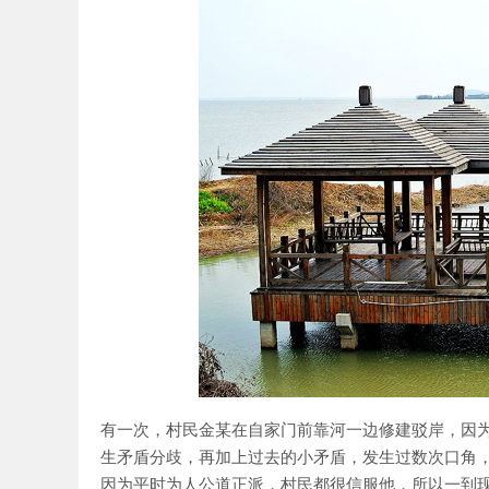
家乐
有一次，村民金某在自家门前靠河一边修建驳岸，因
生矛盾分歧，再加上过去的小矛盾，发生过数次口角
因为平时为人公道正派，村民都很信服他，所以一到