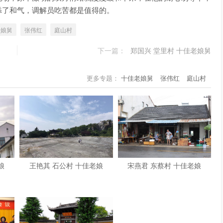
添了和气，调解员吃苦都是值得的。
老娘舅
张伟红
庭山村
下一篇：
郑国兴 堂里村 十佳老娘舅
更多专题：
十佳老娘舅
张伟红
庭山村
娘
王艳其 石公村 十佳老娘
宋燕君 东蔡村 十佳老娘