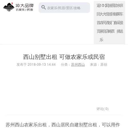
返
10
10
宾
旅
景
碧
水
班
农家乐/民宿/景区/攻略
回
大
大
馆
游
区
螺
果
车
首
农
民
酒
攻
门
春
采
接
页
家
宿
店
略
票
摘
送
苏州西山
乐
西山别墅出租 可做农家乐或民宿
发布于 2018-09-13 14:44
分类：
苏州西山
来源：原创
评论( 0)
苏州西山农家乐出租，西山居民自建别墅出租，可以用作