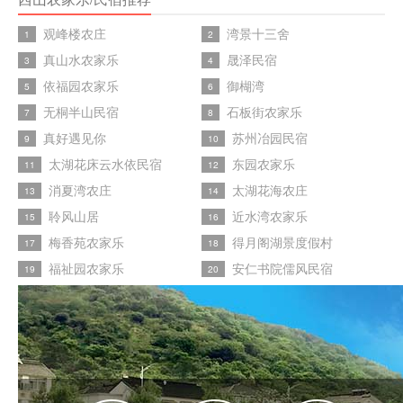
观峰楼农庄
湾景十三舍
1
2
真山水农家乐
晟泽民宿
3
4
依福园农家乐
御楜湾
5
6
无桐半山民宿
石板街农家乐
7
8
真好遇见你
苏州冶园民宿
9
10
太湖花床云水依民宿
东园农家乐
11
12
消夏湾农庄
太湖花海农庄
13
14
聆风山居
近水湾农家乐
15
16
梅香苑农家乐
得月阁湖景度假村
17
18
福祉园农家乐
安仁书院儒风民宿
19
20