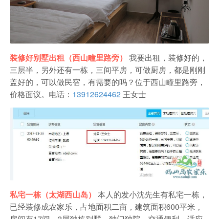
装修好别墅出租（西山疃里路旁）
我要出租，装修好的，
三层半，另外还有一栋，三间平房，可做厨房，都是刚刚
盖好的，可以做民宿，有需要的吗？位于西山疃里路旁，
价格面议。
电话：
13912624462
王女士
私宅一栋（太湖西山岛）
本人的发小沈先生有私宅一栋，
已经装修成农家乐，占地面积二亩，建筑面积600平米，
房间有17间，3层独栋别墅，独门独院，交通便利，适应