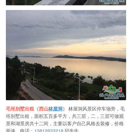
毛坯别墅出租（西山
林屋洞
）
林屋洞风景区停车场旁，毛
坯别墅出租，面积五百多平方，共三层，二，三层可做观
景和湖景房共十二间，主要以客户自己风格去装修，价格
面谈。
电话：
13812633218
邱先生