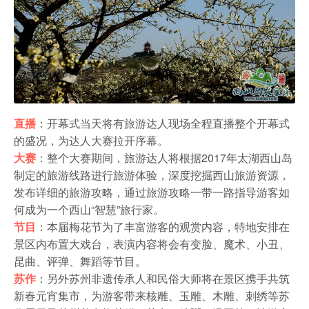
农家乐
直播
：开幕式当天将有旅游达人现场全程直播整个开幕式
的盛况，为达人大赛拉开序幕。
大赛
：整个大赛期间，旅游达人将根据2017年太湖西山岛
制定的旅游线路进行旅游体验，深度挖掘西山旅游资源，
发布详细的旅游攻略，通过旅游攻略一带一路指导游客如
何成为一个西山“智慧”旅行家。
节目
：本届梅花节为了丰富游客的观赏内容，特地安排在
景区内布置大戏台，表演内容将会有变脸、魔术、小丑、
昆曲、评弹、舞蹈等节目。
苏作
：另外苏州非遗传承人和民俗大师将在景区携手共筑
新春元宵集市，为游客带来核雕、玉雕、木雕、刺绣等苏