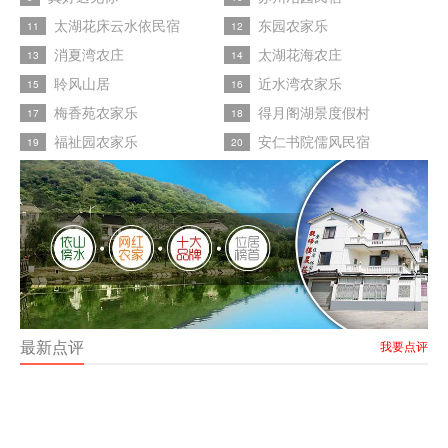
太湖花床云水依民宿
东园农家乐
11
12
消夏湾农庄
太湖花海农庄
13
14
聆风山居
近水湾农家乐
15
16
梅香苑农家乐
得月阁湖景度假村
17
18
福祉园农家乐
安仁书院儒风民宿
19
20
最新点评
我要点评