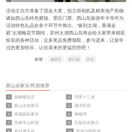
活动主办方准备了现金大奖，拍立得相机及精美地产风物
诸如西山岛特色蜜饯、景区门票、西山岛旅游年卡等作为
活动特色礼品在各个环节中推出。“春到太湖，香满金
庭”太湖梅花节期间，苏州太湖西山岛将会给大家带来精彩
纷呈的各种活动，众多奖品免费领取，参与进来，让新年
过的更加快乐，让欣喜来的更猛烈些吧！
标签：
梅花节
第21届
开启
西山农家乐/民宿推荐
观峰楼农庄
湾景十三舍
1
2
真山水农家乐
晟泽民宿
3
4
依福园农家乐
御楜湾
5
6
无桐半山民宿
石板街农家乐
7
8
真好遇见你
苏州冶园民宿
9
10