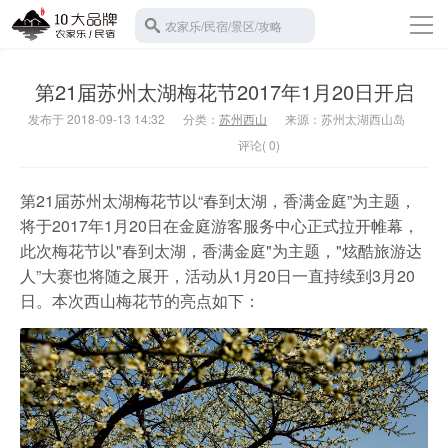
导
农家乐/民宿/景区/攻略
航
返回首页
第21届苏州太湖梅花节2017年1月20日开启
10大农家乐
发布于 2018-09-13 14:32
分类：
苏州西山
来源：苏州太湖西山岛
苏州西山
评论( 0)
10大民宿
宾馆酒店
第21届苏州太湖梅花节以“春到太湖，香满金庭”为主题，
将于2017年1月20日在金庭游客服务中心正式拉开帷幕，
旅游攻略
此次梅花节以"春到太湖，香满金庭"为主题，"炫酷旅游达
景区门票
人”大赛也将随之展开，活动从
1月20日一直持续到3月20
日
。本次西山梅花节的亮点如下：
碧螺春
水果采摘
班车接送