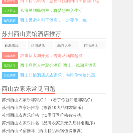
西山精品民宿，您要寻找的西山民宿都在这
民宿大全
从渔民到民宿主，将梦想融入生活
主人日志
西山民宿有别于酒店，一定要住一晚
精品民宿
苏州西山宾馆酒店推荐
花海农庄
涵园酒店
晶彩人生
佳怡酒店
故事从太湖开始，传奇从涵园起航
涵园酒店
西山晶彩人生聚会酒店-西山一线湖景酒店
晶彩人生
西山佳怡酒店式农家乐，包吃住性价比高
佳怡酒店
西山农家乐常见问题
苏州西山农家乐哪家好？
（看了你就知道哪家好）
苏州西山农家乐推荐
（推荐10大品牌农家乐）
苏州西山农家乐价格
（淡季旺季价格有波动）
苏州西山农家乐排名
（品牌农家乐无先后排名顺序）
苏州西山民宿推荐
（西山精品民宿值得推荐）