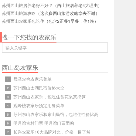
苏州西山旅居养老好不好？
（西山旅居养老4大理由）
苏州西山旅游攻略
（这么多西山旅游攻略拿去不谢）
苏州西山农家乐包吃住
（包含2正餐1早餐，住1晚）
搜一下您找的农家乐
西山岛农家乐
晟泽农舍农家乐菜单
1
苏州西山太湖民宿价格大全
2
苏州西山农家乐，包吃住赏花采茶挖笋
3
观峰楼农家乐预定用餐菜单
4
苏州东山农家乐和东山民宿，包吃住性价比高
5
明月湾古村门票 明月湾门票团购
6
长兴农家乐10大品牌对比，价格一目了然
7