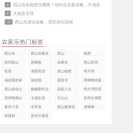
西山岛采枇杷住哪里？包吃住合集攻略，不涨价
8
大如意圣境
9
西山岛游玩攻略，景区游玩指南
10
农家乐热门标签
西山岛
西山农家乐
西山
枇杷
苏州西山
碧螺春
农家乐
西山民宿
民宿
湖景民宿
西山枇杷
明月湾
福祉园农家
福祉园
观音寺
缥缈峰农家
乐
乐
西山创业之
杨梅新吃法
晶彩人生
明月湾民宿
星
苏州电视台
太湖名居
石公山
苏州太湖西
山岛
春风十里
非常美
西山旅游宣
缥缈峰
传片
林屋村
苏州大观音
禅寺