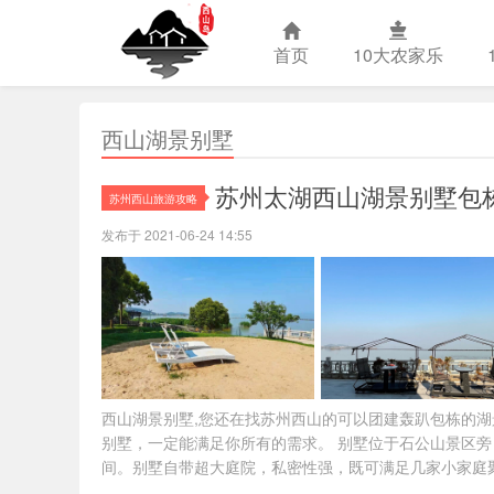
首页
10大农家乐
西山湖景别墅
苏州西山农
苏州太湖西山湖景别墅包
苏州西山旅游攻略
发布于 2021-06-24 14:55
西山湖景别墅,您还在找苏州西山的可以团建轰趴包栋的
别墅，一定能满足你所有的需求。 别墅位于石公山景区旁
间。别墅自带超大庭院，私密性强，既可满足几家小家庭