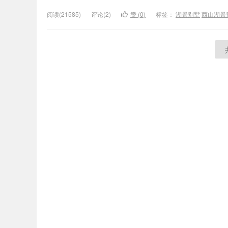
家乐
阅读(21585)
评论(2)
赞 (
0
)
标签：
湖景别墅
西山湖景