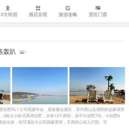
10大民宿
酒店宾馆
旅游攻略
景区门票
栋轰趴
7
湖景别墅吗？公司团建年会、朋友聚会轰趴，苏州西山太湖旁的这家湖景
，2栋大小欧式风情别墅，共有13个房间，其中大别墅7间，小别墅6
聚会出游，也可满足大公司团建需求，不用担心别人打扰，可