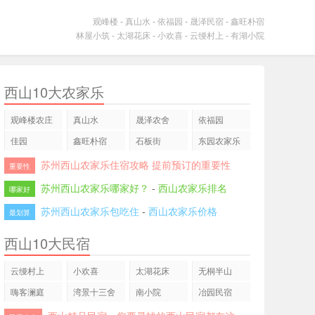
观峰楼
-
真山水
-
依福园
-
晟泽民宿
-
鑫旺朴宿
林屋小筑
-
太湖花床
-
小欢喜
-
云缦村上
-
有湖小院
西山10大农家乐
观峰楼农庄
真山水
晟泽农舍
依福园
佳园
鑫旺朴宿
石板街
东园农家乐
苏州西山农家乐住宿攻略 提前预订的重要性
重要性
苏州西山农家乐哪家好？
-
西山农家乐排名
哪家好
苏州西山农家乐包吃住
-
西山农家乐价格
最划算
西山10大民宿
云缦村上
小欢喜
太湖花床
无桐半山
嗨客澜庭
湾景十三舍
南小院
冶园民宿