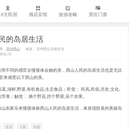
10大民宿
酒店宾馆
旅游攻略
景区门票
民的岛居生活
类：
苏州西山
来源： 苏州西山岛慢生活
评论( 0)
您用不同的感官去慢慢体会她的美，西山人民的岛居生活也是无比
官来感受以下西山的美。
品茗,湖鲜,野菜,有机食品,生态食品；听觉： 民风,民俗,历史,文化,
的芳香；触觉： 摘个野花,挖个野菜,采个农果。
西山农家乐来慢慢体验西山人民的岛居生活，来发现惊喜的美丽岛
生活
人民
岛居