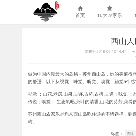
首页
10大农家乐
西山人
苏州西山农
发布于 2018-09-13 14:47
分
做为中国内湖最大的岛屿－苏州西山岛，她的美值得
的舒适，以下从视觉、味觉、听觉、嗅觉、触觉5个感
视觉 ：山花,老房,山泉,古迹,古桥,古树,古道；味觉 ：
传说；嗅觉： 生态氧吧,茶叶的清香,山花的芬芳,菜肴
苏州西山农家乐是您来西山岛吃住游的不错选择，到
屿。
标签：
西山