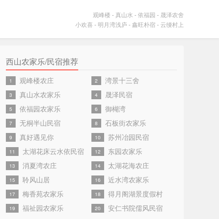
观峰楼
-
真山水
-
依福园
-
晟泽农舍
小欢喜
-
明月湾浅庐
-
鑫旺朴宿
-
云缦村上
西山农家乐/民宿推荐
观峰楼农庄
湾景十三舍
1
2
真山水农家乐
晟泽民宿
3
4
依福园农家乐
御楜湾
5
6
无桐半山民宿
石板街农家乐
7
8
真好遇见你
苏州冶园民宿
9
10
太湖花床云水依民宿
东园农家乐
11
12
消夏湾农庄
太湖花海农庄
13
14
聆风山居
近水湾农家乐
15
16
梅香苑农家乐
得月阁湖景度假村
17
18
福祉园农家乐
安仁书院儒风民宿
19
20