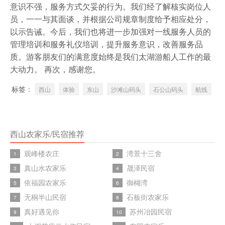
意识不强，服务方式欠妥的行为。我们经了解核实岗位人
员，一一与其面谈，并根据公司规章制度给予相应处分，
以示告诫。今后，我们也将进一步加强对一线服务人员的
管理培训和服务礼仪培训，提升服务意识，改善服务品
质。游客朋友们的满意度始终是我们太湖游船人工作的最
大动力。 再次，感谢您。
标签：
西山
体验
东山
沙滩山码头
石公山码头
航线
西山农家乐/民宿推荐
观峰楼农庄
湾景十三舍
1
2
真山水农家乐
晟泽民宿
3
4
依福园农家乐
御楜湾
5
6
无桐半山民宿
石板街农家乐
7
8
真好遇见你
苏州冶园民宿
9
10