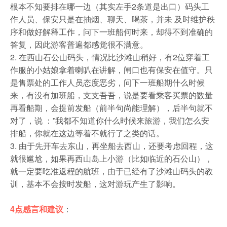
根本不知要排在哪一边（其实左手2条道是出口）码头工
作人员、保安只是在抽烟、聊天、喝茶，并未 及时维护秩
序和做好解释工作，问下一班船何时来，却得不到准确的
答复，因此游客普遍都感觉很不满意。
2. 在西山石公山码头，情况比沙滩山稍好，有2位穿着工
作服的小姑娘拿着喇叭在讲解，闸口也有保安在值守。只
是售票处的工作人员态度恶劣，问下一班船期什么时候
来，有没有加班船，支支吾吾，说是要看乘客买票的数量
再看船期，会提前发船（前半句尚能理解），后半句就不
对了，说 ：”我都不知道你什么时候来旅游，我们怎么安
排船，你就在这边等着不就行了之类的话。
3. 由于先开车去东山，再坐船去西山，还要考虑回程，这
就很尴尬，如果再西山岛上小游（比如临近的石公山），
就一定要吃准返程的航班，由于已经有了沙滩山码头的教
训，基本不会按时发船，这对游玩产生了影响。
4点感言和建议
：