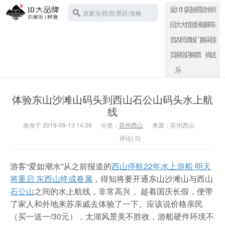
返
10
10
宾
旅
景
碧
水
班
农家乐/民宿/景区/攻略
回
大
大
馆
游
区
螺
果
车
首
农
民
酒
攻
门
春
采
接
页
家
宿
店
略
票
摘
送
苏州西山
乐
体验东山沙滩山码头到西山石公山码头水上航
线
发布于 2018-09-13 14:36
分类：
苏州西山
来源：苏州西山
评论( 0)
游客“爱如潮水”从之前报道的
西山停航22年水上游船 明天
将重启 东西山终成眷属
，得知将要开通东山沙滩山与西山
石公山
之间的水上航线，非常高兴， 趁着国庆长假，便带
了家人和外地来苏亲戚去体验了一下。应该说价格亲民
（买一送一/30元），太湖风景美不胜收，游船硬件环境不