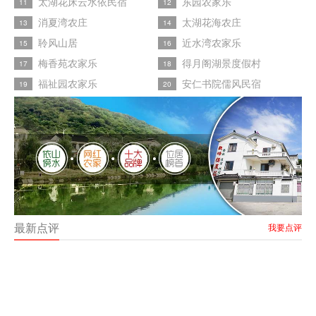
太湖花床云水依民宿
东园农家乐
11
12
消夏湾农庄
太湖花海农庄
13
14
聆风山居
近水湾农家乐
15
16
梅香苑农家乐
得月阁湖景度假村
17
18
福祉园农家乐
安仁书院儒风民宿
19
20
最新点评
我要点评