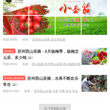
阅读(3556)
标签：
苏州西山采摘
圣女果采摘
苏州西山采摘：6月杨梅季，杨梅怎
苏州西山
么采、多少钱
5
阅读(4564)
标签：
西山杨梅
苏州西山采摘
西山杨梅价格
苏州西山采摘，水果不断欢乐
苏州西山旅游攻略
常在
9
阅读(91334)
标签：
苏州西山采摘
水果
不断
欢乐
常在
共
1
页
3
条记录