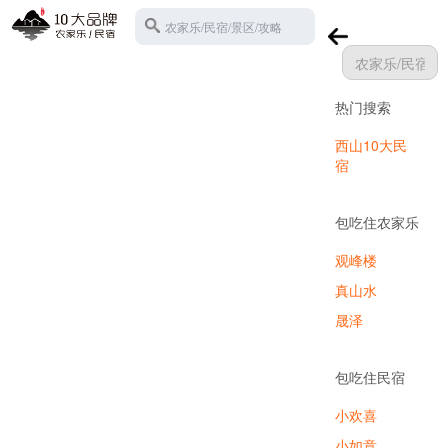
农家乐/民宿/景区/攻略
热门搜索
苏州西山
西山10大民
宿
包吃住农家乐
观峰楼
真山水
晟泽
包吃住民宿
小欢喜
小如意