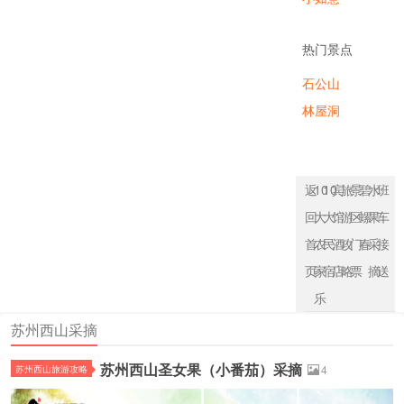
农家乐
热门景点
石公山
林屋洞
返
10
10
宾
旅
景
碧
水
班
回
大
大
馆
游
区
螺
果
车
首
农
民
酒
攻
门
春
采
接
页
家
宿
店
略
票
摘
送
乐
苏州西山采摘
苏州西山圣女果（小番茄）采摘
苏州西山旅游攻略
4