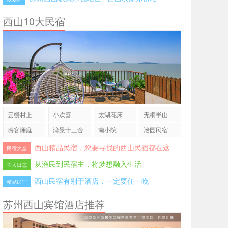
西山10大民宿
云缦村上
小欢喜
太湖花床
无桐半山
嗨客澜庭
湾景十三舍
南小院
冶园民宿
西山精品民宿，您要寻找的西山民宿都在这
民宿大全
从渔民到民宿主，将梦想融入生活
主人日志
西山民宿有别于酒店，一定要住一晚
精品民宿
苏州西山宾馆酒店推荐