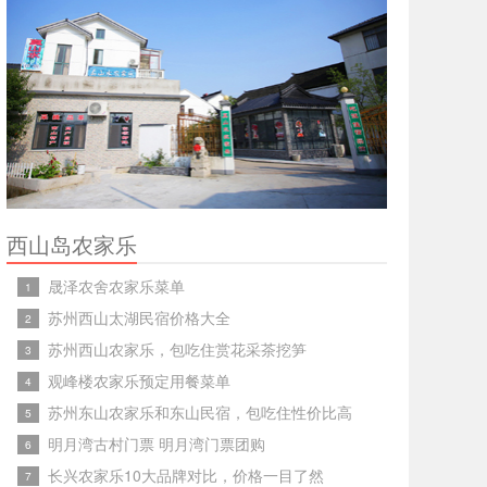
西山岛农家乐
晟泽农舍农家乐菜单
1
苏州西山太湖民宿价格大全
2
苏州西山农家乐，包吃住赏花采茶挖笋
3
观峰楼农家乐预定用餐菜单
4
苏州东山农家乐和东山民宿，包吃住性价比高
5
明月湾古村门票 明月湾门票团购
6
长兴农家乐10大品牌对比，价格一目了然
7