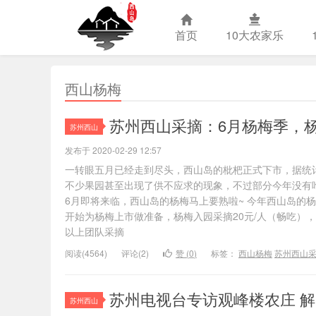
首页
10大农家乐
西山杨梅
苏州西山农
苏州西山采摘：6月杨梅季，
苏州西山
发布于 2020-02-29 12:57
一转眼五月已经走到尽头，西山岛的枇杷正式下市，据统
不少果园甚至出现了供不应求的现象，不过部分今年没有
6月即将来临，西山岛的杨梅马上要熟啦~ 今年西山岛的
开始为杨梅上市做准备，杨梅入园采摘20元/人（畅吃），
以上团队采摘
阅读(4564)
评论(2)
赞 (
0
)
标签：
西山杨梅
苏州西山
苏州电视台专访观峰楼农庄 
苏州西山