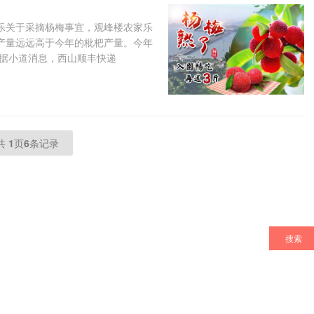
乐关于采摘杨梅事宜，观峰楼农家乐
产量远远高于今年的枇杷产量。今年
 据小道消息，西山顺丰快递
共
1
页
6
条记录