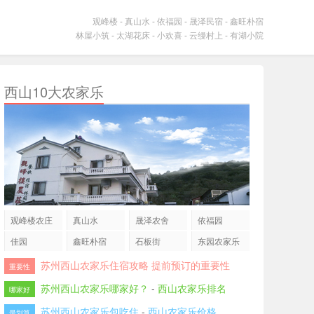
观峰楼
-
真山水
-
依福园
-
晟泽民宿
-
鑫旺朴宿
林屋小筑
-
太湖花床
-
小欢喜
-
云缦村上
-
有湖小院
西山10大农家乐
观峰楼农庄
真山水
晟泽农舍
依福园
佳园
鑫旺朴宿
石板街
东园农家乐
苏州西山农家乐住宿攻略 提前预订的重要性
重要性
苏州西山农家乐哪家好？
-
西山农家乐排名
哪家好
苏州西山农家乐包吃住
-
西山农家乐价格
最划算