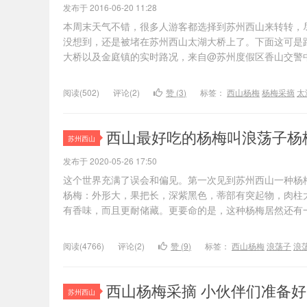
发布于 2016-06-20 11:28
本周末天气不错，很多人游客都选择到苏州西山来转转，
没想到，还是被堵在苏州西山太湖大桥上了。下面这可是
大桥以及金庭镇的实时路况，来自@苏州度假区香山交警
阅读(502)
评论(2)
赞 (
3
)
标签：
西山杨梅
杨梅采摘
太
西山最好吃的杨梅叫浪荡子杨
苏州西山
发布于 2020-05-26 17:50
这个世界充满了误会和偏见。第一次见到苏州西山一种杨
杨梅：外形大，果把长，深紫黑色，蒂部有突起物，肉柱
有香味，而且更耐储藏。更要命的是，这种杨梅居然还有
阅读(4766)
评论(2)
赞 (
9
)
标签：
西山杨梅
浪荡子
浪
西山杨梅采摘 小伙伴们准备
苏州西山