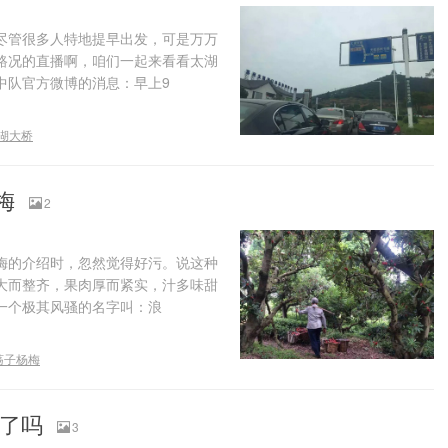
尽管很多人特地提早出发，可是万万
路况的直播啊，咱们一起来看看太湖
中队官方微博的消息：早上9
湖大桥
梅
2
梅的介绍时，忽然觉得好污。说这种
大而整齐，果肉厚而紧实，汁多味甜
一个极其风骚的名字叫：浪
荡子杨梅
好了吗
3