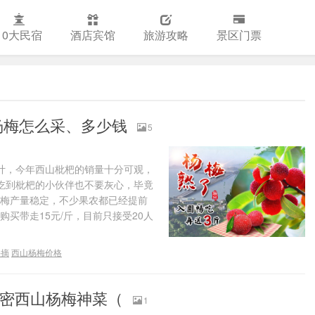
10大民宿
酒店宾馆
旅游攻略
景区门票
杨梅怎么采、多少钱
5
计，今年西山枇杷的销量十分可观，
吃到枇杷的小伙伴也不要灰心，毕竟
杨梅产量稳定，不少果农都已经提前
购买带走15元/斤，目前只接受20人
采摘
西山杨梅价格
解密西山杨梅神菜（
1