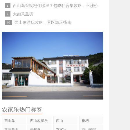
西山岛采枇杷住哪里？包吃住合集攻略，不涨价
8
大如意圣境
9
西山岛游玩攻略，景区游玩指南
10
农家乐热门标签
西山岛
西山农家乐
西山
枇杷
苏州西山
碧螺春
农家乐
西山民宿