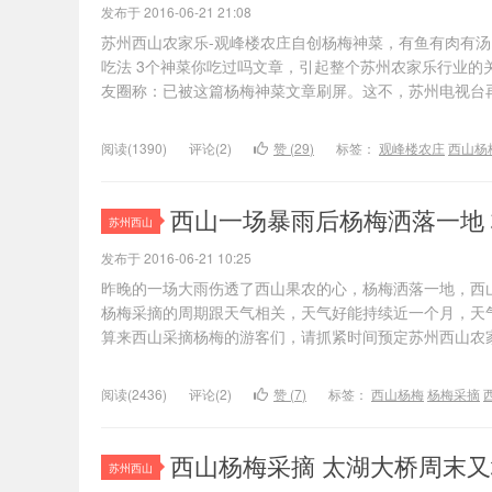
家乐
发布于 2016-06-21 21:08
苏州西山农家乐-观峰楼农庄自创杨梅神菜，有鱼有肉有
吃法 3个神菜你吃过吗文章，引起整个苏州农家乐行业的
友圈称：已被这篇杨梅神菜文章刷屏。这不，苏州电视台
阅读(1390)
评论(2)
赞 (
29
)
标签：
观峰楼农庄
西山杨
西山一场暴雨后杨梅洒落一地
苏州西山
发布于 2016-06-21 10:25
昨晚的一场大雨伤透了西山果农的心，杨梅洒落一地，西
杨梅采摘的周期跟天气相关，天气好能持续近一个月，天
算来西山采摘杨梅的游客们，请抓紧时间预定苏州西山农
阅读(2436)
评论(2)
赞 (
7
)
标签：
西山杨梅
杨梅采摘
西山杨梅采摘 太湖大桥周末
苏州西山