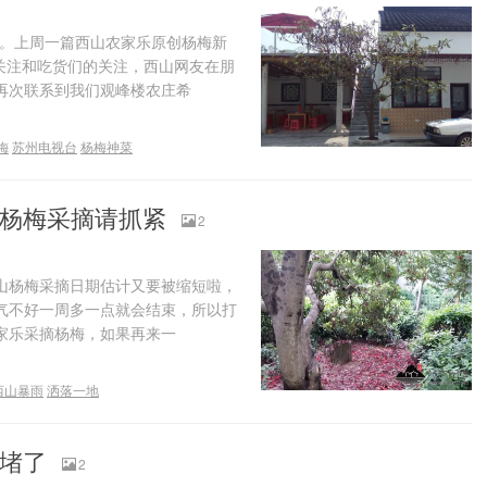
汤。上周一篇西山农家乐原创杨梅新
关注和吃货们的关注，西山网友在朋
再次联系到我们观峰楼农庄希
梅
苏州电视台
杨梅神菜
 杨梅采摘请抓紧
2
山杨梅采摘日期估计又要被缩短啦，
气不好一周多一点就会结束，所以打
家乐采摘杨梅，如果再来一
西山暴雨
洒落一地
又堵了
2