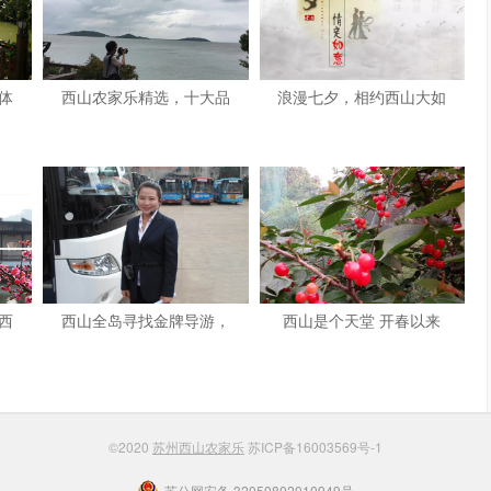
体
西山农家乐精选，十大品
浪漫七夕，相约西山大如
西
西山全岛寻找金牌导游，
西山是个天堂 开春以来
©2020
苏州西山农家乐
苏ICP备16003569号-1
苏公网安备 32050802010949号