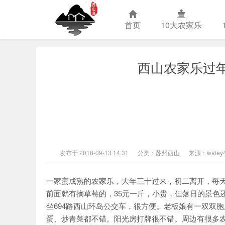
首页
10大农家乐
西山农家乐过
苏州西山农
发布于 2018-09-13 14:31
分类：
苏州西山
来源：waley
一家蛮成熟的农家乐，大年三十过来，初二离开，每
前面就有摘草莓的，35元一斤，小贵，但落日的景色
坐694路西山环岛公交车，很方便。老板娘有一双双
蛋、炒青菜都不错。阳光房打牌很不错。周边有很多