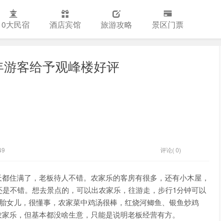
10大民宿
酒店宾馆
旅游攻略
景区门票
年游客给予观峰楼好评
49
评论( 0)
天都住满了，老板待人不错。农家乐的客房有很多，还有小木屋，
还是不错。想去景点的，可以出农家乐，往游走，步行1分钟可以
胞胎女儿，很懂事，农家菜中鸡汤很棒，红烧河鲫鱼、银鱼炒鸡
农家乐，但基本都没啥生意，只能是说明老板经营有方。