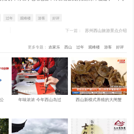
过年
观峰楼
游客
好评
下一篇：
苏州西山旅游景点介绍
更多专题：
农家乐
西山
过年
观峰楼
游客
好评
西山新模式养殖的大闸蟹
路公
年味浓浓 今年西山岛过