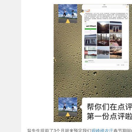
家乐
翁先生提前了3个月就来预定我们
观峰楼农庄
春节期间