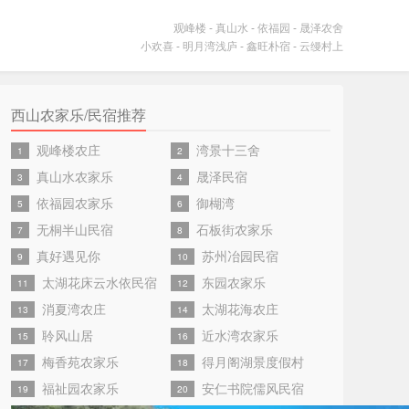
观峰楼
-
真山水
-
依福园
-
晟泽农舍
小欢喜
-
明月湾浅庐
-
鑫旺朴宿
-
云缦村上
西山农家乐/民宿推荐
观峰楼农庄
湾景十三舍
1
2
真山水农家乐
晟泽民宿
3
4
依福园农家乐
御楜湾
5
6
无桐半山民宿
石板街农家乐
7
8
真好遇见你
苏州冶园民宿
9
10
太湖花床云水依民宿
东园农家乐
11
12
消夏湾农庄
太湖花海农庄
13
14
聆风山居
近水湾农家乐
15
16
梅香苑农家乐
得月阁湖景度假村
17
18
福祉园农家乐
安仁书院儒风民宿
19
20