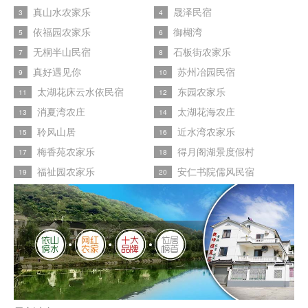
真山水农家乐
晟泽民宿
3
4
依福园农家乐
御楜湾
5
6
无桐半山民宿
石板街农家乐
7
8
真好遇见你
苏州冶园民宿
9
10
太湖花床云水依民宿
东园农家乐
11
12
消夏湾农庄
太湖花海农庄
13
14
聆风山居
近水湾农家乐
15
16
梅香苑农家乐
得月阁湖景度假村
17
18
福祉园农家乐
安仁书院儒风民宿
19
20