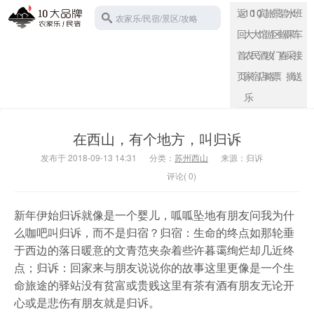
返
10
10
宾
旅
景
碧
水
班
农家乐/民宿/景区/攻略
回
大
大
馆
游
区
螺
果
车
首
农
民
酒
攻
门
春
采
接
页
家
宿
店
略
票
摘
送
苏州西山
乐
在西山，有个地方，叫归诉
发布于 2018-09-13 14:31
分类：
苏州西山
来源：归诉
评论( 0)
新年伊始归诉就像是一个婴儿，呱呱坠地有朋友问我为什
么咖吧叫归诉，而不是归宿？归宿：生命的终点如那轮垂
于西边的落日暖意的文青范夹杂着些许暮霭绚烂却几近终
点；归诉：回家来与朋友说说你的故事这里更像是一个生
命旅途的驿站没有贫富或贵贱这里有茶有酒有朋友无论开
心或是悲伤有朋友就是归诉。