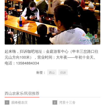
起来嗨，归诉咖吧地址：金庭游客中心（申丰三岔路口往
元山方向100米），营业时间：大年夜——年初十全天。
电话：13584884334
标签：
西山
归诉
西山农家乐/民宿推荐
观峰楼农庄
湾景十三舍
1
2