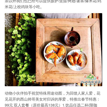
茶以外我们也已经可以提供披萨/蛋挞/烤翅/薯条/爆米花/鸡
米花/上校鸡块等小吃。
动物小伙伴拍手祝贺特殊用途动图，为回馈人家人爱，花
见花开的西山帅哥美女对归诉的厚爱，特推出春节特惠：
99元 双人套餐（原价最高138元）1.饮品任选二杯(限咖