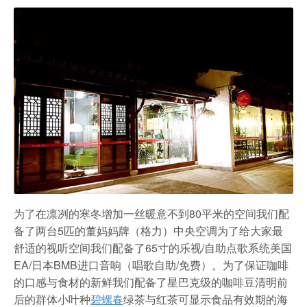
农家乐
为了在凛冽的寒冬增加一丝暖意不到80平米的空间我们配
备了两台5匹的董妈妈牌（格力）中央空调为了给大家最
舒适的视听空间我们配备了65寸的乐视/自助点歌系统美国
EA/日本BMB进口音响（唱歌自助/免费）。为了保证咖啡
的口感与食材的新鲜我们配备了星巴克级的咖啡豆清明前
后的群体小叶种
碧螺春
绿茶与红茶可显示食品有效期的海